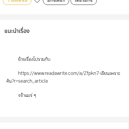
วายสเตชั่น
มิกซ์เตอร์
เตอร์มิกซ์
แนะนำเรื่อง
ย้ายเรื่องไกับ
https://www.readawrite.com/a/Zfpkn7-เขียนเาะ
คัน?r=search_article
จร้าแมร่ ๆ