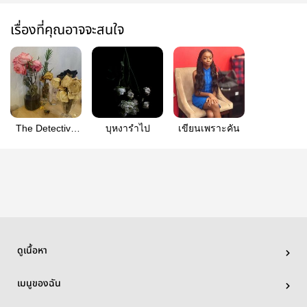
เรื่องที่คุณอาจจะสนใจ
The Detective
บุหงารำไป
เขียนเพราะคัน
นักสืบแน่เหรอ |
doten
ดูเนื้อหา
เมนูของฉัน