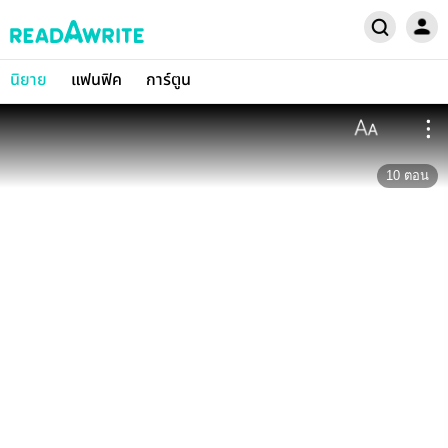
นิยาย
แฟนฟิค
การ์ตูน
10
ตอน