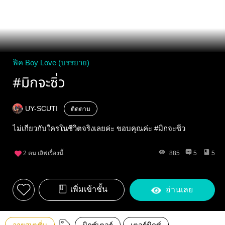
ฟิค Boy Love (บรรยาย)
#มิกจะซิ่ว
UY-SCUTI
ติดตาม
ไม่เกี่ยวกับใครในชีวิตจริงเลยค่ะ ขอบคุณค่ะ #มิกจะซิ่ว
2
คน เลิฟเรื่องนี้
885
5
5
เพิ่มเข้าชั้น
อ่านเลย