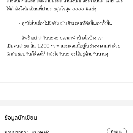
ถ้าก็ไลค์ติดาะะ ส่วนเงินก็ถือะว่าเป็นค่ารักษาแะ
ให้กำลังในักเขียนที่ป่วยง่ายสุดไสุด 5555 #แย่ๆ
- ทุกสิ่งใเรื่องไม่มีจริง เป็นตัวะที่คิดขึ้นเทั้งสิ้น
- อัพช้าอย่าว่ากันะะ เาพักบ้างไบ้าง เา
เป็นาาสั้น 1200 กว่าๆ แนี้อยู่ใช่วงาานทำด้วย
รักกันกันก็ต้องให้กำลังใกันะ ะได้อยู่ด้วยกันาๆ
ข้อมูลนักเขียน
ติดตาม
นามปากกา :
LuzinteaR