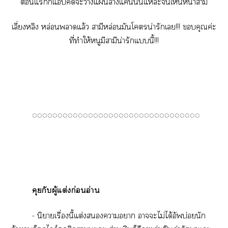
แก็แคิดะาแล้างแค้นนั่นแะเห็นหน้าสามี
เลี่ยงหลิง หล่อนาแล้ว สามีหล่อนมันโน่ารักเ!!! คุณค่ะ
ที่ทำให้หนูมีสามีน่ารักแนี้!!!
◌◌◌◌◌◌◌◌◌◌◌◌◌◌◌◌◌◌◌◌◌◌◌◌◌◌◌◌◌◌◌◌◌
คุยกับผู้แต่งก่อนอ่าน
- นิยายเรื่องนี้แต่งาา าะไม่ได้อัพบ่อยนัก