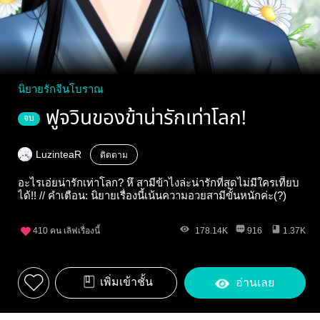
นิยายรักจีนโบราณ
ฟูจวินของข้าน่ารักเท่าโลก!
จบ
LuzinteaR
ติดตาม
อะไรเอ่ยน่ารักเท่าโลก? หึ สามีข้าไงล่ะน่ารักที่สุดไม่มีใครเทีียบ
ได้!! // คำเตือน: นิยายเรื่องนี้เน้นความอวยสามีขั้นหนักค่ะ(?)
410
คน เลิฟเรื่องนี้
178.14K
916
1.37K
เพิ่มเข้าชั้น
อ่านเลย