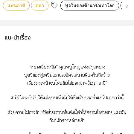
แฟนตาซี
ตลก
ฟูจวินของข้าน่ารักเท่าโลก
คอมเ
แนะนำเรื่อง
"หาเลี่ยงหลิง" คุณหนูใหญ่แห่งสกุลหา
บุตรีฟูเรินเอัครเสนาบดีแคว้นฉีสร้าง
เรื่องาหน้าโขับไล่าพร้อม "สามี"
สามีที่โบังคับให้แต่งาเพื่อไม่ให้ชื่อเสียงเย่ำแย่ไากว่านี้
ด้วยาไม่ารับชีวิตใสถานที่แห่งนี้ทำให้ใาแะฉัน
ก็าเข้าร่างหล่อนเข้า