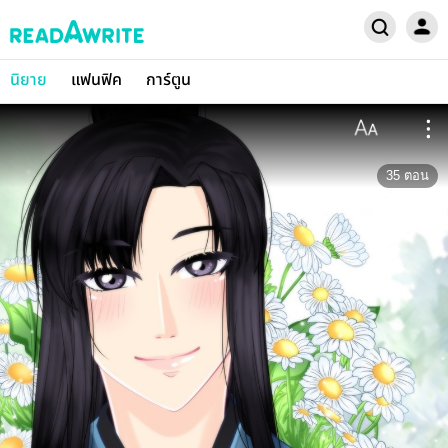
นิยาย
แฟนฟิค
การ์ตูน
35
ตอน