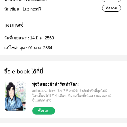
ติดตาม
นักเขียน :
LuzinteaR
เผยแพร่
วันที่เผยแพร่ :
14 มี.ค. 2563
แก้ไขล่าสุด :
01 ต.ค. 2564
ซื้อ e-book ได้ที่นี่
ฟูจวินของข้าน่ารักเท่าโลก!
อะไรเอ่ยน่ารักเท่าโลก? หึ สามีข้าไงล่ะน่ารักที่สุดไม่มี
ใครเทีียบได้!! // คำเตือน: นิยายเรื่องนี้เน้นความอวยสามี
ขั้นหนักค่ะ(?)
◌◌◌◌◌◌◌◌◌◌◌◌◌◌◌◌◌◌◌◌◌◌◌◌◌◌◌◌◌◌◌ - นิยายเรื่อง
นี้ไม่เหมาะสำหรับนักอ่านที่ชอบอ่านเนื้อเรื่องเป็นหลัก
ซื้อเลย
ช่วงท้ายอาจมีออกทะเลไปบ้าง เน้นคู่คนอื่นเยอะกว่า
ตัวเอก - โปรดโหลดตัวอย่างหนังสือและอ่านคำนำก่อน
ตัดสินใจซื้อ - โปรดอย่าคาดหวังกับนิยายเรามากไปนะ