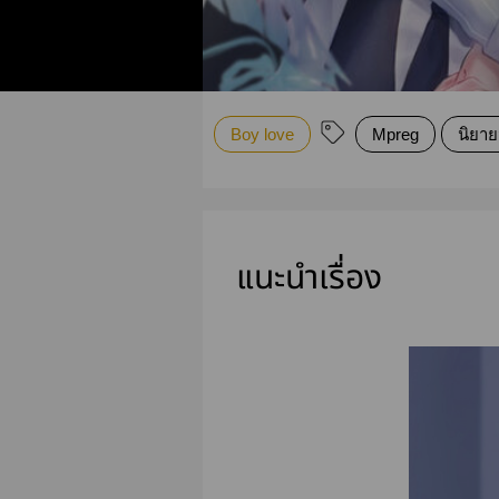
Boy love
Mpreg
นิยา
แนะนำเรื่อง