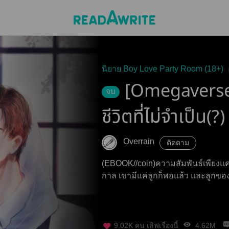
นิยาย Boy Love Party Room (18+)
[Omegaverse]แ
จบ
ชีวิตที่ไม่จำเป็น(?)
Overrain
ติดตาม
(EBOOK//coin)ความสัมพันธ์เพียงแค่
กาล เขามีแค่ลูกก็พอแล้ว และลูกของเ
9.02K
คน เลิฟเรื่องนี้
4.62M