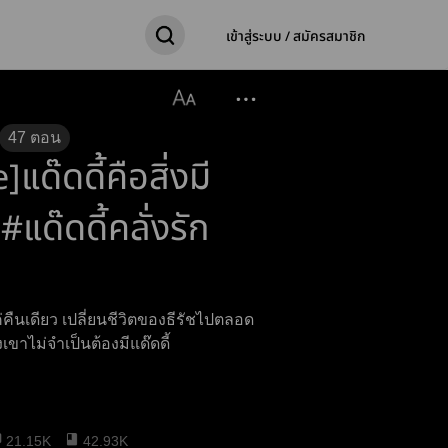
เข้าสู่ระบบ / สมัครสมาชิก
47
ตอน
ด๊ดดี้คือสิ่งมี
 #แด๊ดดี้คลั่งรัก
คืนเดียว เปลี่ยนชีวิตของธีรัชไปตลอด
ขาไม่จำเป็นต้องมีแด๊ดดี้
21.15K
42.93K