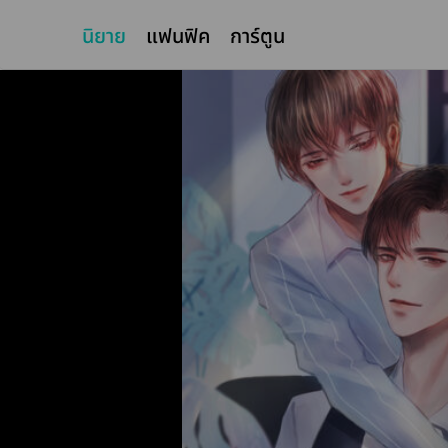
นิยาย
แฟนฟิค
การ์ตูน