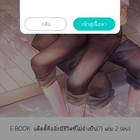
กลับ
เข้าสู่เนื้อหา
E-BOOK:
แด๊ดดี้คือสิ่งมีชีวิตที่ไม่จำเป็น(?) เล่ม 2 ()