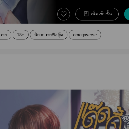
เพิ่มเข้าชั้น
ยวาย
18+
นิยายวายฟีลกู๊ด
omegaverse