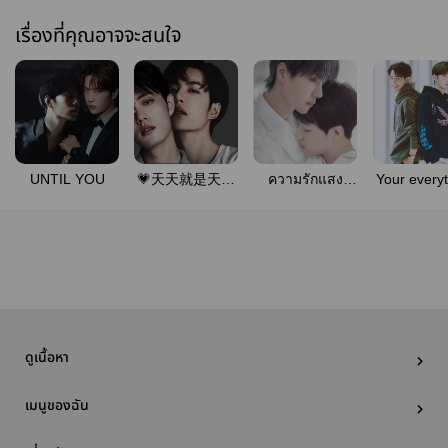
เรื่องที่คุณอาจจะสนใจ
UNTIL YOU
💗天天就是天天
ความรักแสง
Your every
💗
หิ่งห้อย #ป๋อจ้าน
is mine
(คริสสิง)จบแล้ว
ดูเนื้อหา
เมนูของฉัน