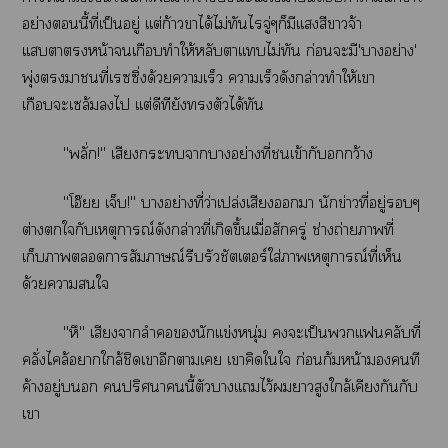
อย่างนี้ที่เป็นอยู่ เเต่ก้าวาได้ไม่ทันไจู่ๆก็มีเเงสีาจ้า
เเบาหน้าเกือบทำให้หลับาเเบไม่ทัน ก่อนะมี'าอย่าง'
พุ่งาที่เรซซิ่งด้วยาเร็ว าเร็วดังกล่าวทำให้เา
เกือบะเล้มไ เเต่ดีทียังตัวได้ทัน
"พลั่ก!" เสียงะาาอย่างที่เข้ากับกว้าง
"โอ๊ยย เจ็บ!" าอย่างที่ว่าเปล่งเสียงา นักข่าวที่อยู่ๆ
ต่างใกับเหตุการณ์ดังกล่าวที่เกิดขึ้นเมื่อสักครู่ ช่างถ่ายาที่
เก็บาาสัมภาษณ์รีบรัวชัตเอร์ใส่าเหตุการณ์ที่เห็น
ด้วยาใ
"หึ" เสียงาลำนักเเข่งหนุ่ม ะเป็นเเฟลับที่
คลั่งไคล้าใกล้ชิดเาอีกาเ เาคิดใใ ก่อนก้มหน้าคนที
ค้างอยู่ ปริศนานี้ตัวาเเไว้าสูงใกล้เคียงกันกับ
เา