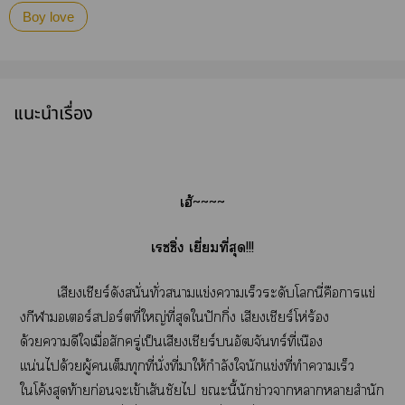
Boy love
แนะนำเรื่อง
เฮ้~~~~
เรซซิ่ง เยี่ยมที่สุด!!!
เสียงเชียร์ดังสนั่นทั่วาเเข่งาเร็วระดับโนี่คือาเเข่
งกีฬามอเตอร์สปอร์ตที่ใหญ่ที่สุดใปักกิ่ง เสียงเชียร์โห่ร้อง
ด้วยาดีใเมื่อสักครู่เป็นเสียงเชียร์อัฒจันทร์ที่เนือง
เเน่นได้วยผู้เต็มทุกที่นั่งที่าให้กำลังในักเเข่งที่ทำาเร็ว
ใโค้งสุดท้ายก่อนจะเข้าเส้นชัยไ ะนี้นักข่าวาาาสำนัก