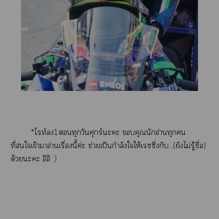
*ไท์1ทุกวันศุกร์ะะ คุณนักอ่านทุกคน
ที่ใเข้าาอ่านเรื่องนี้ค่ะ ช่วยเป็นกำลังใให้เรซซิ่งกับ...(ยังไม่รู้ชื่อ)
ด้วยะะ อิอิ :)