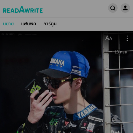
นิยาย
แฟนฟิค
การ์ตูน
13
ตอน