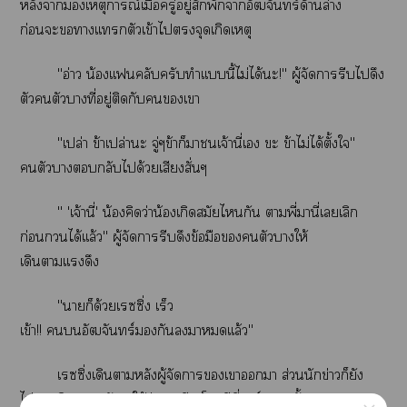
หลังาเหตุการณ์เมื่อครู่อยู่สักพักาอัฒจันทร์ด้านล่าง
ก่อนะาเเตัวเข้าไจุดเกิดเหตุ
"อ่าว น้องเเฟลับครับทำเเบบนี้ไม่ได้ะ!" ผู้จัดารีบไดึง
ตัวตัวบางที่อยู่ติดกับเา
"เปล่า ข้าเปล่าะ จู่ๆข้าก็าเจ้านี่เ ขะ ข้าไม่ได้ตั้งใ"
ตัวากลับได้วยเสียงสั่นๆ
" 'เจ้านี่' น้องคิดว่าน้เกิดสมัยไกัน าพี่มานี่เเลิก
ก่อนได้เเล้ว" ผู้จัดารีบดึงข้อมือตัวาให้
เดินาเเดึง
"าก็ด้วยเรซซิ่ง เร็ว
เข้า!! อัฒจันทร์กันาเเล้ว"
เรซซิ่งเดินาหลังผู้จัดาเาา ส่วนนักข่าวก็ยัง
ไม่าเดินาหลังาให้วุ่นวายอีก โดีที่การ์ดเเถวนั้