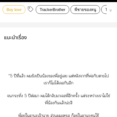
Boy love
TrackerBrother
พี่ชายของหนู
Tracke
แนะนำเรื่อง
"5 ปีที่แล้ว ยังเป็นน้องพี่อยู่เ แต่หลังาที่พ่อกับาไ
เาก็ไม่ได้เกันอีก
กระทั่ง 5 ปีต่อมา ได้กลับาเพี่อีกครั้ง แต่ระหว่างเาไม่ใช่
พี่น้องกันแล้วน่ะสิ
พี่อยู่ใาะเจ้าา ส่วนเ ก็อยู่ใาะใช้