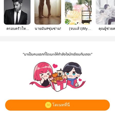
ครอบครัวใหม่
นายมัน#ซุ่มซ่าม!
(จบแล้ว)My
คุณผู้ช่วย
[เคะท้อง]
brother {Winner
X Weenus}
“มาเป็นคนแรกที่โดเนทให้กำลังใจนักเขียนกันเถอะ”
โดเนทที่นี่