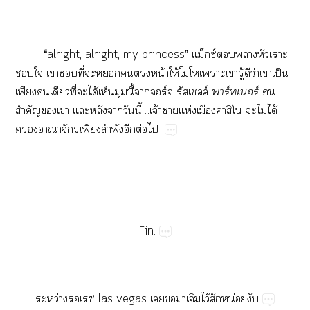
“alright,​alright,​my​princess”​ซ์​​​
​​​​ี่​​​​​น้​ให้​​​​ู้​​ว่​​ป็​
​​​ี่​​ได้​​​ี้​​ร์​ล์
ร์ร์
​​
ำ​​​​​​​ี้…จ้​​ห่​​​​​​ไม่​ได้​
​​​​​​​ต่​
Fin.
ว่​​las​vegas​​​​​ไว้​​น่​