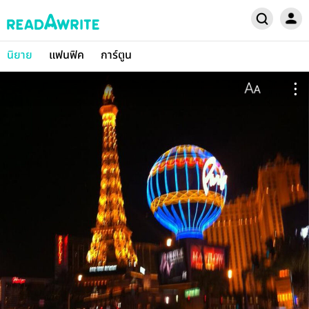
นิยาย
แฟนฟิค
การ์ตูน