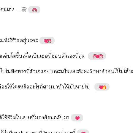
​​ก่​—​🦋
ี่​​ี​ู่​​
​​​ึ้​ื่​ป็​​ี่​​​​ี่​
​​​​ี่​​​​​ป็​​​​​​​ไว้​ไม่ให้​
่​ให้​​​​​​​​ให้​​​
ด้​ใช้​ี​​​ี่​​ย้​​