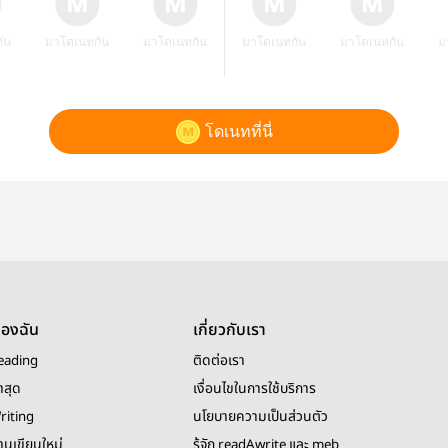
ัน
มาโดเนทกัน
มาโดเนทกัน
มาโดเนทกัน
มาโดเนทกัน
ม
โดเนทที่นี่
ของฉัน
เกี่ยวกับเรา
eading
ติดต่อเรา
าสุด
เงื่อนไขในการใช้บริการ
riting
นโยบายความเป็นส่วนตัว
งานเขียนใหม่
รู้จัก readAwrite และ meb