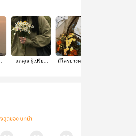
าน
แด่คุณ ผู้เปรียบ
มีใครบางคนคอย
แด่ตัวฉันที่เลือ
ียง
เสมือนดอกไม้
เฝ้าภาวนาให้เธอมี
หายไปในกาลเว
ล้ำค่าในฤดูหนาว
วันที่ดีตลอดไป
ูงสุดของ บทนำ