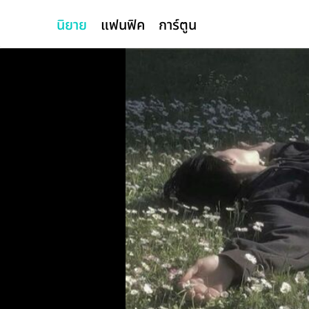
นิยาย
แฟนฟิค
การ์ตูน