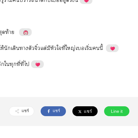
​ู้​ว่​​​​​​​ู่​​ี้
​ท้
ห้​​​​ิ๋ต่​​​​ี่​ญ่​ิ่​​ี้
​​​ี่​ี่​
แชร์
แชร์
แชร์
Line it