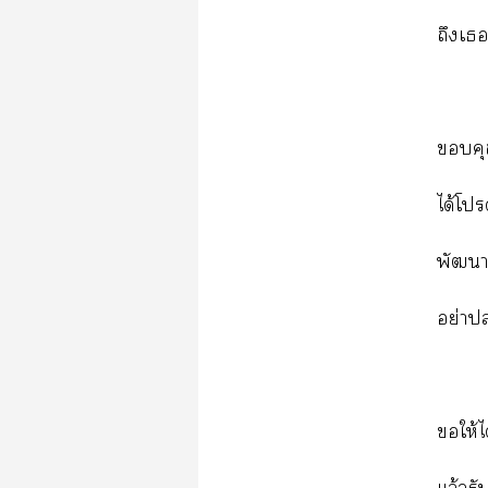
​
​
ได้​
​
ย่​ปล
​ให้​ไ