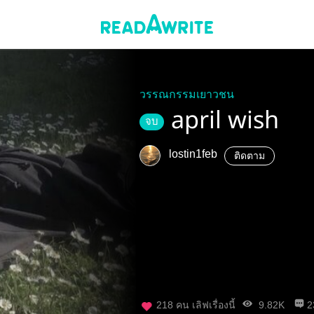
วรรณกรรมเยาวชน
april wish
จบ
lostin1feb
ติดตาม
218
คน เลิฟเรื่องนี้
9.82K
2