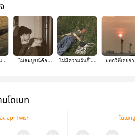
ใจ
แด่
ไม่สมบูรณ์คือ
ไม่มีความฝันก็ไม่
บทกวีที่เคยอ่
มนุษย์
เป็นไร
มอบแด่คุณแค่เพ
ผู้เดียว
่านโดเนท
่อง april wish
โดเนทส