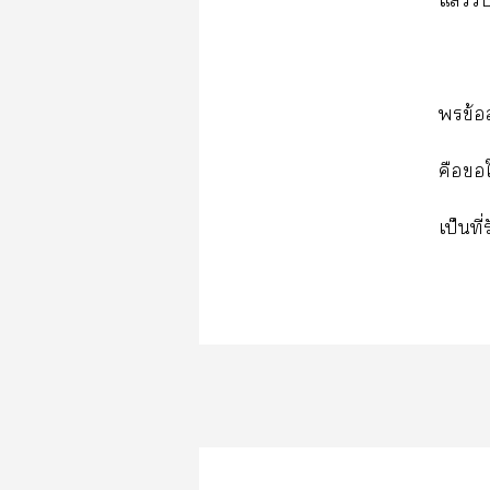
ล้​
​ข้​
​​ใ
ป็​ี่​