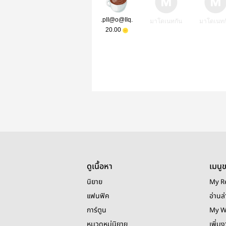
.pII@o@IIq.
มาโดเนทกัน
มาโดเนทก
20.00
ดูเนื้อหา
เมนู
นิยาย
My R
แฟนฟิค
อ่านล่
การ์ตูน
My W
หมวดหมู่นิยาย
เพิ่ม