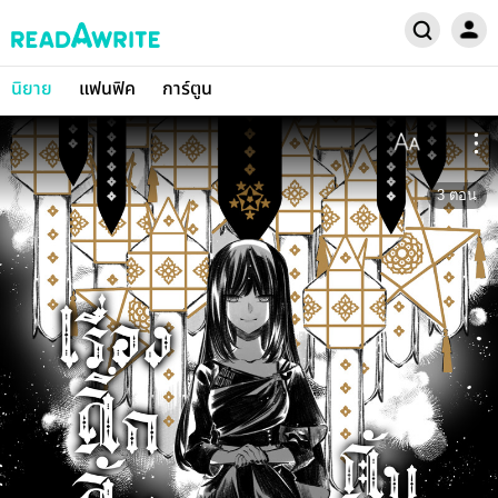
นิยาย
แฟนฟิค
การ์ตูน
3
ตอน