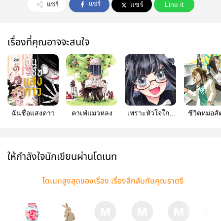
แชร์
แชร์
แชร์
Line it
เรื่องที่คุณอาจจะสนใจ
ฉันชื่อแสงดาว
คาเฟ่แมวหลง
เพราะหัวใจใกล้
ชีวิตหมอสัตว
น้ำเต้าหู้
โลกแฟนตาซ
ไม่ง่ายเลย
ให้กำลังใจนักเขียนผ่านโดเนท
โดเนทสูงสุดของเรื่อง เรื่องลึกลับกับคุณราตรี