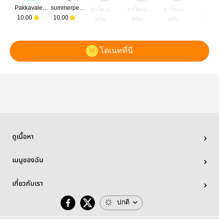
Pakkavalee Books
summerpenguin5334
มาโดเน
มาโดเน
มาโดเน
มาโดเ
10.00
10.00
ทกัน
ทกัน
ทกัน
ทกัน
โดเนทที่นี่
ดูเนื้อหา
เมนูของฉัน
เกี่ยวกับเรา
ปกติ