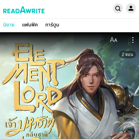
นิยาย
แฟนฟิค
การ์ตูน
2
ตอน