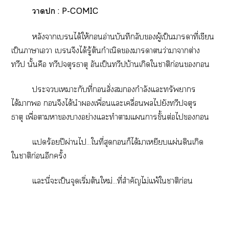
า : P-COMIC
หลังาเบได้ให้นอ่านบันทึกลับผู้เป็นาาที่เขียน
เป็นาาเา
เบจึงได้รู้ต้นกำเนิดาาว่าาาต่าง
ทวีป
นั้นคือ ทวีปจตุรธาตุ อันเป็นทวีปบ้านเกิดใาติก่อนน
ะเาะกับที่นสั่งสมกำลังแะทรัพยากร
ได้า
นจึงได้นำเพื่อนแะเคลื่อนไยังทวีปจตุร
ธาตุ
เพื่อาาาอย่างแะทำาแารขั้นต่อไน
แร้อยปีผ่านไ...ใที่สุดนก็ได้าเหยียบแผ่นดินเกิด
ใาติก่อนอีกครั้ง
แะนี่ะเป็นจุดเริ่มต้นใหม่...ที่สำคัญไม่แพ้ใาติก่อน