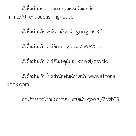
- สั่งซื้อผ่านา inbox เจ ได้เค่ะ
:m.me/Athenapublishinghouse
- สั่งซื้อผ่านเว็บไซต์าอินทร์ :
goo.gl/iCXjft
- สั่งซื้อผ่านเว็บไซต์ซีเอ็ด :
goo.gl/tWWQFe
- สั่งซื้อผ่านเว็บไซต์คิโะคุนิะ :
goo.gl/XsxbkG
- สั่งซื้อผ่านเว็บไต์สำนักพิมพ์าเธน่า :
www.athena-
book.com
- อ่านตัวอย่างนิยายพ. าเธน่า
:goo.gl/ZVzbFS