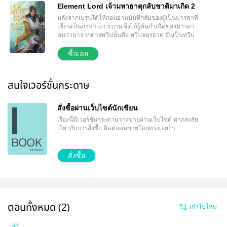
Element Lord เจ้ามหาธาตุกลับชาติมาเกิด 2
หลังจากเบรนได้ให้กอนอ่านบันทึกลับของผู้เป็นมารดาที่
เขียนเป็นภาษาเอวาเบรน จึงได้รู้ต้นกำเนิดของมารดา
ตนว่ามาจากต่างทวีปนั้นคือ ทวีปจตุรธาตุ อันเป็นทวีป
บ้านเกิดในชาติก่อนของกอน ประจวบเหมาะกับที่กอน
สั่งสมกองกำลังและทรัพยากรได้มากพอ กอนจึงได้นำผอง
ซื้อเลย
เพื่อนและเคลื่อนพลไปยังทวีปจตุรธาตุเพื่อตามหาของ
บางอย่างและทำตามแผนการขั้นต่อไปของกอน แปด
ร้อยปีผ่านไป...ในที่สุดกอนก็ได้มาเหยียบแผ่นดินเกิดใน
สนใจเวอร์ชั่นกระดาษ
ชาติก่อนอีกครั้ง และนี่จะเป็นจุดเริ่มต้นใหม่...ที่สำคัญไม่
แพ้ในชาติก่อน
สั่งซื้อผ่านเว็บไซต์นักเขียน
เรื่องนี้มีเวอร์ชันกระดาษวางขายผ่านเว็บไซต์
หากสงสัย
เกี่ยวกับการสั่งซื้อ ติดต่อคนขายโดยตรงเลยจ้า
สั่งซื้อ
ตอนทั้งหมด (2)
เก่าไปใหม่
#1