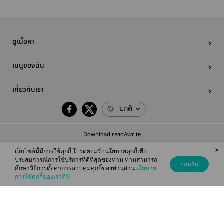
ดูเนื้อหา
เมนูของฉัน
เกี่ยวกับเรา
ปกติ
Download readAwrite
×
เว็บไซต์นี้มีการใช้คุกกี้ โปรดยอมรับนโยบายคุกกี้เพื่อ
ประสบการณ์การใช้บริการที่ดีที่สุดของท่าน ท่านสามารถ
ยอมรับ
ศึกษาวิธีการตั้งค่าการควบคุมคุกกี้ของท่านผ่าน
นโยบาย
© 2026 readAwrite.com by MEB Corporation Public Company Limited
การใช้คุกกี้ของเราที่นี่
This site is protected by reCAPTCHA and the Google
Privacy Policy
and
Terms of Service
apply.