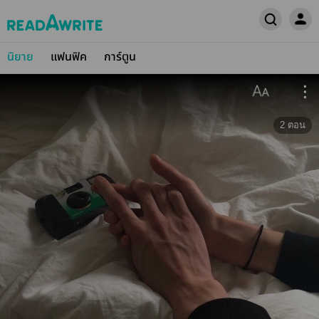
นิยาย
แฟนฟิค
การ์ตูน
2
ตอน