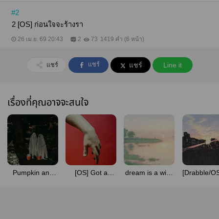
#2
2 [OS] ก่อนใจจะร้างรา
26 เม.ย. 69 20:43
2
73
1419 คำ (6 หน้า)
แชร์
แชร์
แชร์
Line it
เรื่องที่คุณอาจจะสนใจ
Pumpkin and
[OS] Got a
dream is a wish
[Drabble/O
Squash
feelin' your
ur heart makes
Magic Ho
electric touch
#FirstPrince