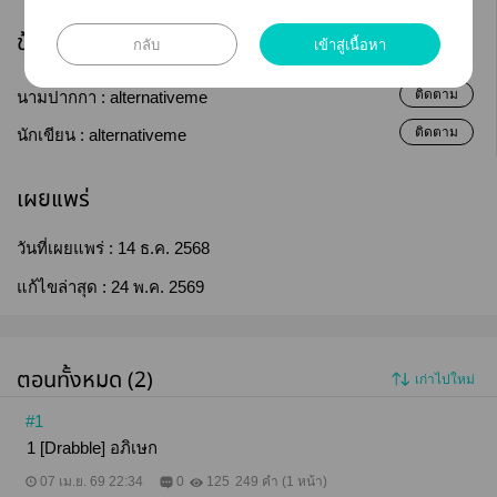
ข้อมูลนักเขียน
กลับ
เข้าสู่เนื้อหา
ติดตาม
นามปากกา :
alternativeme
ติดตาม
นักเขียน :
alternativeme
เผยแพร่
วันที่เผยแพร่ :
14 ธ.ค. 2568
แก้ไขล่าสุด :
24 พ.ค. 2569
ตอนทั้งหมด (2)
เก่าไปใหม่
#1
1 [Drabble] อภิเษก
07 เม.ย. 69 22:34
0
125
249 คำ (1 หน้า)