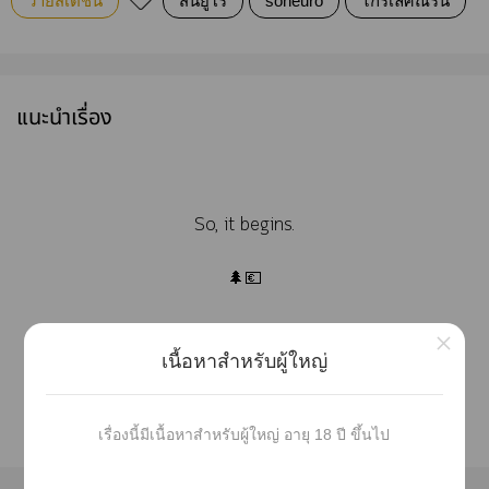
วายสเตชั่น
สนยูโร
soneuro
ไกรเลิศณรัน
แนะนำเรื่อง
So, it begins.
🌲💶
&
×
เนื้อหาสำหรับผู้ใหญ่
KrailertNaran
เรื่องนี้มีเนื้อหาสำหรับผู้ใหญ่ อายุ 18 ปี ขึ้นไป