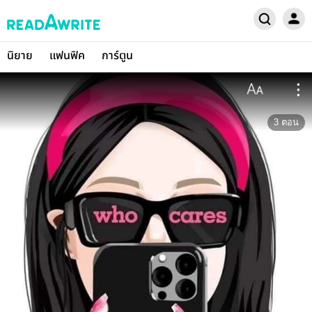
นิยาย
แฟนฟิค
การ์ตูน
3
ตอน