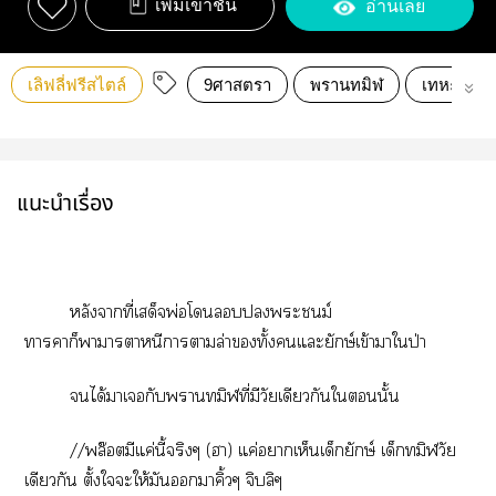
เพิ่มเข้าชั้น
อ่านเลย
เลิฟลี่ฟรีสไตล์
9ศาสตรา
พรานทมิฬ
เทหะยักษ
แนะนำเรื่อง
หลังาที่เสด็จพ่อโะชนม์
าราก็าาราหนีาาล่าทั้งแะยักษ์เข้าาใป่า
ได้าเกับาทมิฬที่มีวัยเดียวกันในั้น
//พล๊อตมีแค่นี้จริงๆ (า) แค่าเห็นเด็กยักษ์ เด็กทมิฬวัย
เดียวกัน ตั้งใะให้มันาคิ้วๆ จิบลิๆ