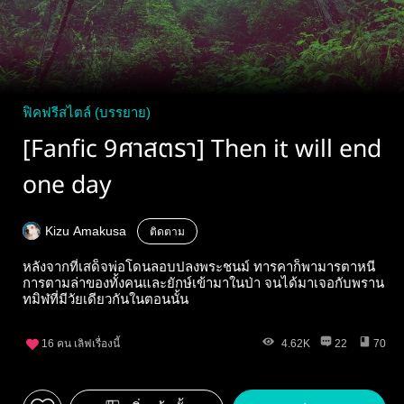
ฟิคฟรีสไตล์ (บรรยาย)
[Fanfic 9ศาสตรา] Then it will end
one day
Kizu Amakusa
ติดตาม
หลังจากที่เสด็จพ่อโดนลอบปลงพระชนม์ ทารคาก็พามารตาหนี
การตามล่าของทั้งคนและยักษ์เข้ามาในป่า จนได้มาเจอกับพราน
ทมิฬที่มีวัยเดียวกันในตอนนั้น
16
คน เลิฟเรื่องนี้
4.62K
22
70