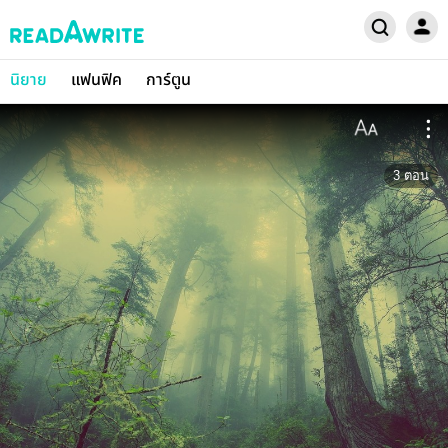
นิยาย
แฟนฟิค
การ์ตูน
3
ตอน