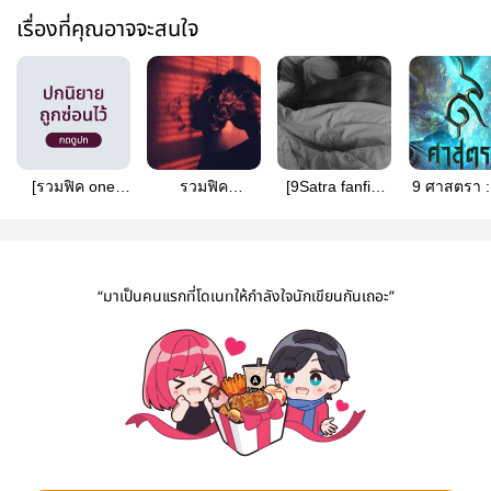
เรื่องที่คุณอาจจะสนใจ
[รวมฟิค one
รวมฟิค
[9Satra fanfic]
9 ศาสตรา :
shot] พราน
9ศาสตรา One
One Shot :
เนตรแห่งหิร
ทมิฬxทาร
shot-Canon
[พรานทมิฬxทาร
ยักษ์
คาxพรานทมิฬ
:พรานทมิฬxเท
คา] Modern day
Modern day AU
หะยักษา
AU :เพื่อน
“มาเป็นคนแรกที่โดเนทให้กำลังใจนักเขียนกันเถอะ”