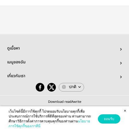
ล็อต)
อิงล็อต
ดูเนื้อหา
เมนูของฉัน
เกี่ยวกับเรา
ปกติ
Download readAwrite
×
เว็บไซต์นี้มีการใช้คุกกี้ โปรดยอมรับนโยบายคุกกี้เพื่อ
ประสบการณ์การใช้บริการที่ดีที่สุดของท่าน ท่านสามารถ
ยอมรับ
ศึกษาวิธีการตั้งค่าการควบคุมคุกกี้ของท่านผ่าน
นโยบาย
© 2026 readAwrite.com by MEB Corporation Public Company Limited
การใช้คุกกี้ของเราที่นี่
This site is protected by reCAPTCHA and the Google
Privacy Policy
and
Terms of Service
apply.