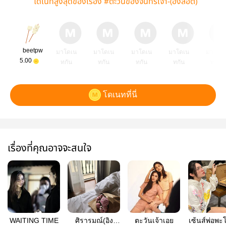
โดเนทสูงสุดของเรื่อง #ตะวันของจันทร์เจ้า-(อิงล็อต)
beetpw
มาโดเน
มาโดเน
มาโดเน
มาโดเน
มาโดเ
5.00
ทกัน
ทกัน
ทกัน
ทกัน
ทกัน
โดเนทที่นี่
เรื่องที่คุณอาจจะสนใจ
WAITING TIME
ศิรารมณ์(อิง
ตะวันเจ้าเอย
เซ้นส์พ่อพะโ