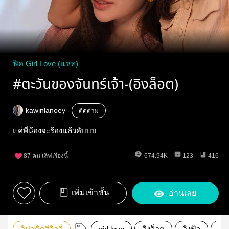
ฟิค Girl Love (แชท)
#ตะวันของจันทร์เจ้า-(อิงล็อต)
kawinlanoey
ติดตาม
แค่พี่น้องจะร้องแล้วคับบบ
87
คน เลิฟเรื่องนี้
674.94K
123
416
เพิ่มเข้าชั้น
อ่านเลย