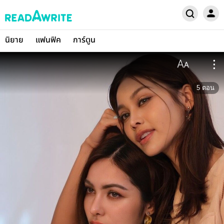
นิยาย
แฟนฟิค
การ์ตูน
5
ตอน