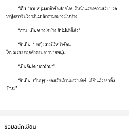
“โอ๊ย !”าหนุ่มตัวร้องโโ สีหน้าแาเจ็บ
หญิงารีบวิ่งกลับาซักาอย่างเป็นห่วง
“ท่าน...เป็นอย่างไรบ้าง ข้าไม่ได้ตั้งใ”
“ข้าเป็น...” หญิงามีสีหน้าร้อน
ใะคำาาหนุ่ม
“เป็นอันใ ข้ามา”
“ข้าเป็น...เป็นบุรุษเจ้าแล้วะฮว๋าเอ๋อร์ ได้ข้าแล้วอย่าทิ้ง
ข้าะ”
ข้อมูลนักเขียน