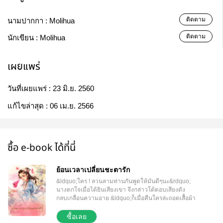
ติดตาม
นามปากกา :
Molihua
ติดตาม
นักเขียน :
Molihua
เผยแพร่
วันที่เผยแพร่ :
23 มิ.ย. 2560
แก้ไขล่าสุด :
06 เม.ย. 2566
ซื้อ e-book ได้ที่นี่
ย้อนเวลาเปลี่ยนชะตารัก
&ldquo;ใคร ! ลวนลามท่านกันพูดให้มันดีๆนะ&rdquo;
นางตกใจเมื่อได้ยินเสียงเขา จึงกล่าวโต้ตอบเสียงดัง
กลบเกลื่อนความอาย &ldquo;ก็เมื่อคืนใครล่ะถอดเสื้อผ้า
ข้า ลูบไล้ไปทั่วทั้งตัว แถมยัง...&rdquo; เหยียนจิ่นลี่พูด
อย่างไม่สะทกสะท้านจนตอนนี้หญิงสาวทนไม่ไหวแล้ว
ซื้อเลย