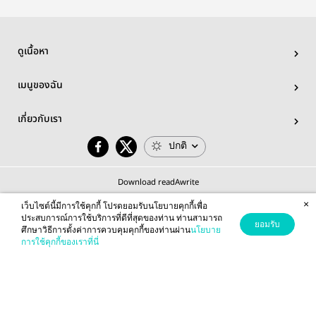
ดูเนื้อหา
เมนูของฉัน
เกี่ยวกับเรา
ปกติ
Download readAwrite
×
เว็บไซต์นี้มีการใช้คุกกี้ โปรดยอมรับนโยบายคุกกี้เพื่อ
ประสบการณ์การใช้บริการที่ดีที่สุดของท่าน ท่านสามารถ
ยอมรับ
ศึกษาวิธีการตั้งค่าการควบคุมคุกกี้ของท่านผ่าน
นโยบาย
© 2026 readAwrite.com by MEB Corporation Public Company Limited
การใช้คุกกี้ของเราที่นี่
This site is protected by reCAPTCHA and the Google
Privacy Policy
and
Terms of Service
apply.