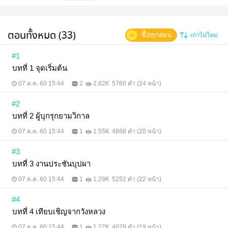
&ldquo;พอได้แล้ว! ข้าทำไปเพราะช่วยชีวิตท่านแท้ๆยัง
หาว่าข้าไปทำบัดสีกับท่านอีก ทำคุณบูชาโทษ
ชัดๆ&rdquo; นางพูดพลางทุบไปที่หน้าอกเขาทีหนึ่ง
เป็นการลงโทษแต่นางกลับลืมไปว่าเขาบาดเจ็บอยู่
ตอนทั้งหมด (33)
ซื้อทุกตอน
เก่าไปใหม่
&ldquo;โอ๊ย !&rdquo;ชายหนุ่มงอตัวร้องโอดโอย สีหน้า
แสดงความเจ็บปวด หญิงสาวรีบวิ่งกลับมาซักถามอย่าง
เป็นห่วง &ldquo;ท่าน...เป็นอย่างไรบ้าง ข้าไม่ได้
#1
ตั้งใจ&rdquo; &ldquo;ข้าเป็น...&rdquo; หญิงสาวมี
บทที่ 1 จุดเริ่มต้น
สีหน้าร้อนใจขณะรอคอยคำตอบจากชายหนุ่ม
&ldquo;เป็นอันใด บอกข้ามา&rdquo; &ldquo;ข้า
07 ต.ค. 60 15:44
2
2.82K
5760 คำ (24 หน้า)
เป็น...เป็นบุรุษของเจ้าแล้วนะฮว๋าเอ๋อร์ ได้ข้าแล้วอย่าทิ้ง
ข้านะ&rdquo;
#2
บทที่ 2 ผู้บุกรุกยามวิกาล
07 ต.ค. 60 15:44
1
1.55K
4888 คำ (20 หน้า)
#3
บทที่ 3 งานประชันบุปผา
07 ต.ค. 60 15:44
1
1.29K
5252 คำ (22 หน้า)
#4
บทที่ 4 เทียบเชิญจากวังหลวง
07 ต.ค. 60 15:44
1
1.27K
4629 คำ (19 หน้า)