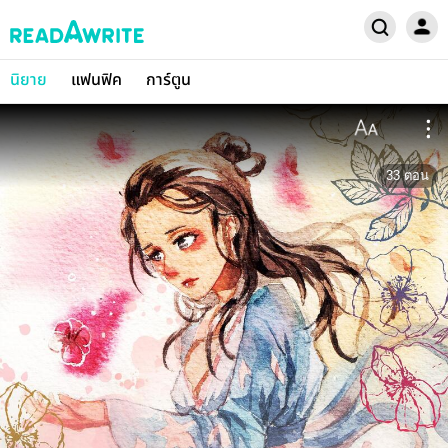
นิยาย
แฟนฟิค
การ์ตูน
33
ตอน