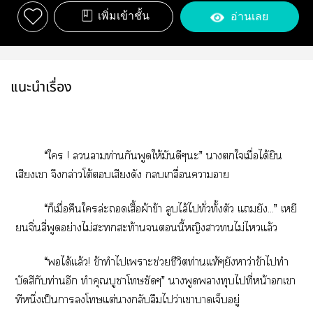
เพิ่มเข้าชั้น
อ่านเลย
แนะนำเรื่อง
“ใ ! าท่านกันพูดให้มันดีๆะ” าใเมื่อได้ยิน
เสียงเา จึงกล่าวโต้เสียงดัง กลบเกลื่อนาา
“ก็เมื่อคืนใล่ะเสื้อผ้าข้า ลูบไล้ไทั่วทั้งตัว แยัง...” เหยี
ยนจิ่นลี่พูดอย่างไม่สะทกสะท้านนี้หญิงาไม่ไแล้ว
“ได้แล้ว! ข้าทำไเาะช่วยชีวิตท่านแท้ๆยังหาว่าข้าไทำ
บัดสีกับท่านอีก ทำคุณบูชาโชัดๆ” าพูดาทุบไที่หน้าอกเา
ทีหนึ่งเป็นาโแต่ากลับลืมไว่าเาาเจ็บอยู่