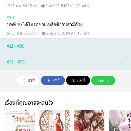
07 ต.ค. 60 15:44
3
906
5492 คำ (22 หน้า)
#10
บทที่ 10 ได้โปรดช่วยเหลือข้ากับสามีด้วย
06 เม.ย. 66 03:04
2
930
3169 คำ (13 หน้า)
#11 - #30
#31 - #33
แชร์
แชร์
แชร์
Line it
เรื่องที่คุณอาจจะสนใจ