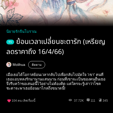
นิยายรักจีนโบราณ
ย้อนเวลาเปลี่ยนชะตารัก (เหรียญ
จบ
ลดราคาถึง 16/4/66)
Molihua
ติดตาม
เมื่อเธอได้โอกาสย้อนเวลากลับไปเพื่อกลับไปมัดใจ ’เขา’ คนที่
เธอแอบหลงรักมานานแสนนาน ก่อนที่เขาจะเป็นของคนอื่นเธอ
จึงรีบคว้าขอเสนอนี้ไว้อย่างไม่ต้องคิด แต่ใครจะรู้เล่าว่าโชค
ชะตาจะพาเธอย้อนมาไกลถึงขนาดนี้!
104
คน เลิฟเรื่องนี้
37.72K
111
345