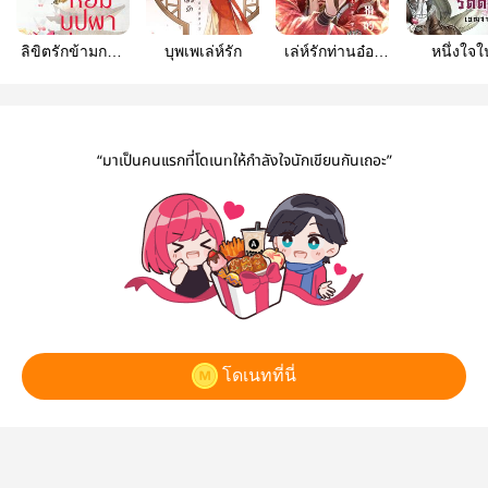
ลิขิตรักข้ามกาล
บุพเพเล่ห์รัก
เล่ห์รักท่านอ๋อง
หนึ่งใจใ
เวลา ตอน หอม
เผด็จการ
รัตติกาล(เป
บุปผา (ลูกสาวอ๋อ
Order)
งกุ้ย+ยิปซี)
“มาเป็นคนแรกที่โดเนทให้กำลังใจนักเขียนกันเถอะ”
โดเนทที่นี่