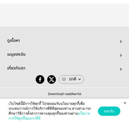
ดูเนื้อหา
เมนูของฉัน
เกี่ยวกับเรา
ปกติ
Download readAwrite
×
เว็บไซต์นี้มีการใช้คุกกี้ โปรดยอมรับนโยบายคุกกี้เพื่อ
ประสบการณ์การใช้บริการที่ดีที่สุดของท่าน ท่านสามารถ
ยอมรับ
ศึกษาวิธีการตั้งค่าการควบคุมคุกกี้ของท่านผ่าน
นโยบาย
© 2026 readAwrite.com by MEB Corporation Public Company Limited
การใช้คุกกี้ของเราที่นี่
This site is protected by reCAPTCHA and the Google
Privacy Policy
and
Terms of Service
apply.