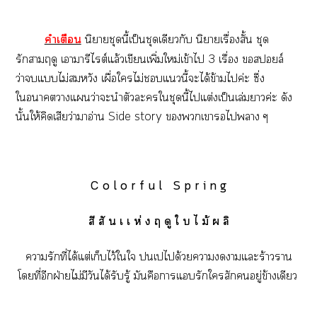
คำเตือน
นิยายชุดนี้เป็นชุดเดียวกับ
นิยายเรื่องสั้น ชุด
รักาฤดู
เามารีไต์แล้วเขียนเพิ่มใหม่เข้าไ 3 เรื่อง สล์
ว่าแไม่สมหวัง เผื่อใไม่แนี้ะได้ข้ามไค่ะ ซึ่ง
ใาาแว่าะนำตัวะใชุดนี้ไแต่งเป็นเล่มาค่ะ ดัง
นั้นให้คิดเสียว่าาอ่าน Side story เาไา ๆ
C o l o r f u l S p r i n g
สี สั น เ เ ห่ ง ฤ ดู ใ บ ไ ม้ ผ ลิ
ารักที่ได้แต่เก็บไว้ใใ เได้วยาาแะร้าวราน
โที่อีกฝ่ายไม่มีวันได้รับรู้ มันคือาแรักใสักอยู่ข้างเดียว