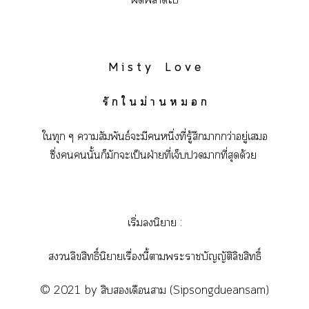
M i s t y L o v e
รั ก ใ น ม่ า น ห ม อ ก
ใทุก ๆ าสัมพันธ์ะมีหนึ่งที่รู้สึกากว่าอยู่เ
ซึ่งนั้นก็มักะเป็นฝ่ายที่เจ็บาที่สุดด้วย
เริ่มนิยาย :
ลิขสิทธิ์นิยายเรื่องนี้าะาบัญญัติลิขสิทธิ์
© 2021 by สิบเดือนา (Sipsongdueansam)