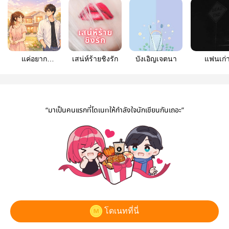
แค่อยาก
เสน่ห์ร้ายชิงรัก
บังเอิญเจตนา
แฟนเก่
ลอง.....รัก
“มาเป็นคนแรกที่โดเนทให้กำลังใจนักเขียนกันเถอะ”
โดเนทที่นี่