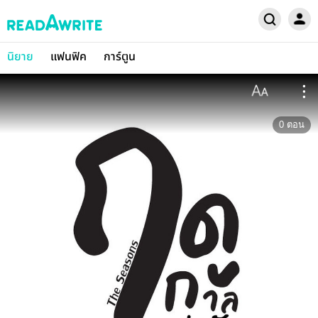
นิยาย
แฟนฟิค
การ์ตูน
0
ตอน