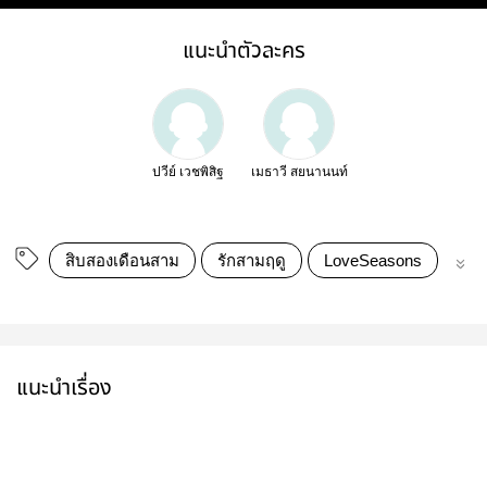
แนะนำตัวละคร
ปวีย์ เวชพิสิฐ
เมธาวี สยนานนท์
สิบสองเดือนสาม
รักสามฤดู
LoveSeasons
นิย
แนะนำเรื่อง