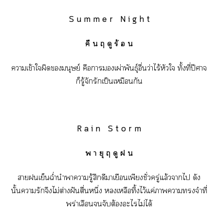
S u m m e r N i g h t
คื น ฤ ดู ร้ อ น
าเข้าใผิดมนุษย์ คือาเผ่าพันธุ์อื่นว่าไร้หัวใ ทั้งที่ปีศาจ
ก็รู้จักรักเป็นเหมือนกัน
R a i n S t o r m
พ า ยุ ฤ ดู ฝ น
าเย็นฉ่ำนำาารู้สึกดีาเยือนเพียงชั่วครู่แล้วาไ ดัง
นั้นารักจึงไม่ต่างฝันตื่นหนึ่ง เหลือทิ้งไว้แค่าาจำที่
พร่าเลือนจับต้องะไไม่ได้