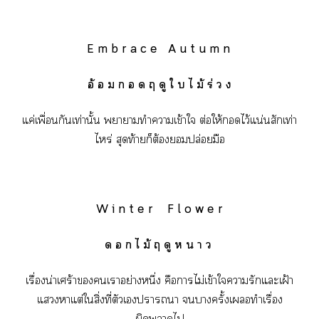
E m b r a c e A u t u m n
อ้ อ ม ก อ ด ฤ ดู ใ บ ไ ม้ ร่ ว ง
แค่เพื่อนกันเท่านั้น าาทำาเข้าใ ต่อให้ไว้แน่นสักเท่า
ไหร่ สุดท้ายก็ต้องปล่อยมือ
W i n t e r F l o w e r
ด อ ก ไ ม้ ฤ ดู ห น า ว
เรื่องน่าเศร้าเาอย่างหนึ่ง คือาไม่เข้าใารักแะเฝ้า
แาแต่ใสิ่งที่ตัวเาา าครั้งเทำเรื่อง
ผิดาไ