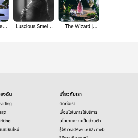
ext
Luscious Smell |
The Wizard |
ao
sunghoonjake
soojun
ของฉัน
เกี่ยวกับเรา
eading
ติดต่อเรา
าสุด
เงื่อนไขในการใช้บริการ
riting
นโยบายความเป็นส่วนตัว
งานเขียนใหม่
รู้จัก readAwrite และ meb