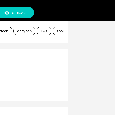
อ่านเลย
nteen
enhypen
Tws
soojun
minsoon
sunghoo