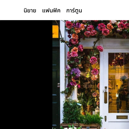
นิยาย
แฟนฟิค
การ์ตูน