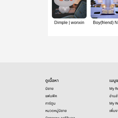
Dimple | wonxin
Boy(friend) N
Door | binh
ft.gyurick
ดูเนื้อหา
เมนู
นิยาย
My R
แฟนฟิค
อ่านล่
การ์ตูน
My W
หมวดหมู่นิยาย
เพิ่ม