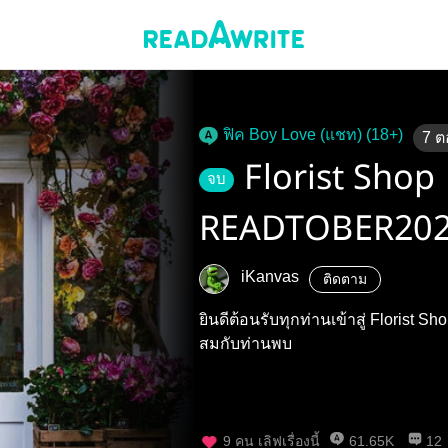
ฟิค Boy Love (แชท) (18+)
7
ต
Florist Shop
จบ
READTOBER20
iKanvas
ติดตาม
ยินดีต้อนรับทุกท่านเข้าสู่ Florist 
สมกับท่านพบ
9
คน เลิฟเรื่องนี้
61.65K
12