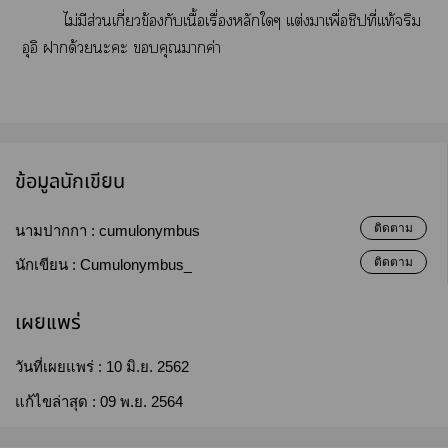
ไม่มีส่วนเกี่ยวข้องกับเนื้อเรื่องหลักใๆ เเต่งาเพื่อชิปที่เเท้จริม
อุอิ าด้วยะะ คุณาค่า
ข้อมูลนักเขียน
ติดตาม
นามปากกา :
cumulonymbus
ติดตาม
นักเขียน :
Cumulonymbus_
เผยแพร่
วันที่เผยแพร่ :
10 มิ.ย. 2562
แก้ไขล่าสุด :
09 พ.ย. 2564