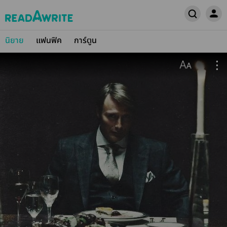
นิยาย
แฟนฟิค
การ์ตูน