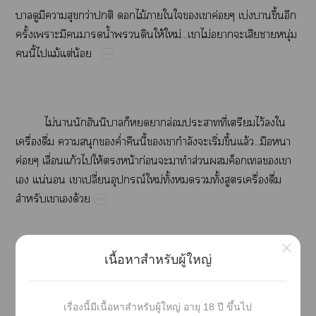
​​​​​ว่​​​ไม้​​​​​​ค่​บ่​​ึ้​​
ั้​​​​​น้ำ​​​ให้​ม่...​ไม่​​​​​ุ่​
​ี้​​ม้​ต่​น้
ไม่​​​​​​​ล่​​ี่​​ไว้​​​
ื่​ื่​​​ำ่​ี้​​​ำ​​ิ่​ึ้​ล้...​​
ค่​ื่​ก้​​ให้​​น้​ก่​​​​ส่​​​​​
​น่​​​ปี่​ณ์​ม่​ั้​​​ั้​​ื่​ื่​
​​​ด้
×
เนื้อหาสำหรับผู้ใหญ่
"​​​ก่​​​​..​​ี่​ไม่​​บ้​​ปล่
?​"
เรื่องนี้มีเนื้อหาสำหรับผู้ใหญ่ อายุ 18 ปี ขึ้นไป