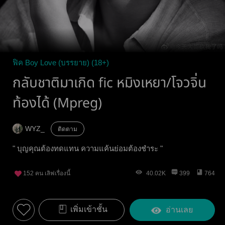
ฟิค Boy Love (บรรยาย) (18+)
กลับชาติมาเกิด fic หมิงเหยา/โจวจิ่น
ท้องได้ (Mpreg)
WYZ_
ติดตาม
" บุญคุณต้องทดแทน ความแค้นย่อมต้องชำระ "
152
คน เลิฟเรื่องนี้
40.02K
399
764
เพิ่มเข้าชั้น
อ่านเลย