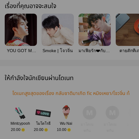
เรื่องที่คุณอาจจะสนใจ
YOU GOT ME
Smoke | โจวจิ่น
มาเฟียรัก❤️กับดัก
ตายสักทีเ
#โจวจิ่น #หวังอี้
หัวใจ (mpreg)
ครับท่า
โจวจูจ้านจิ่น #จู
ประธาน #
จ้านจิ่น #หวังอี้
จิ่น
โจว
ให้กำลังใจนักเขียนผ่านโดเนท
โดเนทสูงสุดของเรื่อง กลับชาติมาเกิด fic หมิงเหยา/โจวจิ่น ท้
องได้ (Mpreg)
Mintcypooh
โมโดโรธี
Wu Nai
มาโดเน
มาโดเน
มาโดเ
20.00
20.00
10.00
ทกัน
ทกัน
ทกัน