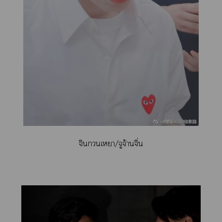
จิเา/จูจ้านจิ่น