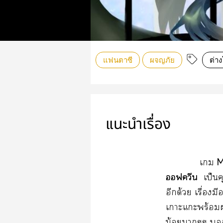
แฟนตาซี
ผจญภัย
ต่า
แนะนำเรื่อง
M
เ
ฟควีน
เป็น
อีกด้วย เรื่องม
เาะแะพร้อม
น้อยาๆๆ แ