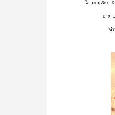
ใ...แเรียบ 
ธาตุ 
"ท่