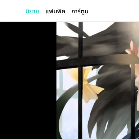
นิยาย
แฟนฟิค
การ์ตูน