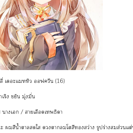
ิลลี่ เอะแทิว ฟควีน (16)
่าเริง ขยัน มุ่งมั่น
 าเ / าเลือดเธิดา
ะ สีน้ำาใ าโสีสว่าง รูปร่างสมส่วนแต่