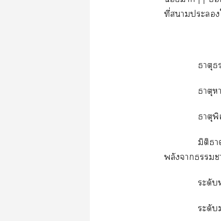
ที่าะ
ธาตุ
ธาตุา
ธาตุพิ
มิติธา
พลังาาติ
ระดับ
ระดับ