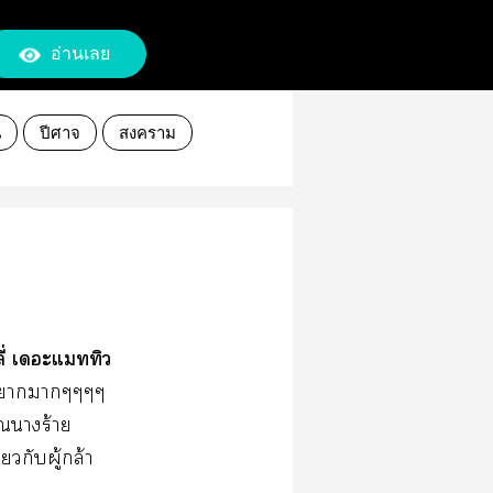
อ่านเลย
น
ปีศาจ
สงคราม
ลี่ เอะแทิว
าาากๆๆๆๆ
ุณาร้าย
ยวกับผู้กล้า