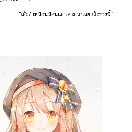
"เอ๊ะ? เหมือนมีแาาเยแห้ะช่วงนี้!"