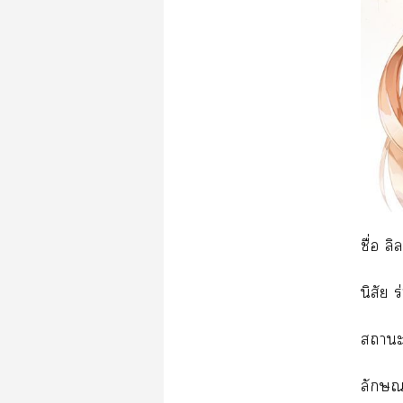
ชื่อ ล
นิสัย ร
าะ
ลักษณ