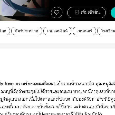
เพิ่มเข้าชั้น
งโลก
สัตว์ประหลาด
เกมออนไลน์
เวทมนตร์
โรงเรีย
y love ารักคือเ
คุณหนูลิล
เป็นเที่าเคือ
คุณหนูที่ถือว่าตระกูลไม่ได้แะแาเอกมีธาตุแที่
ีอยู่ว่าคุณาเเนี่ยไาแะไตากัค์รัชทายาทที่มีค
เพื่อนมาด้วย านั้นทั้งก็ปิ๊งกัน แต่ใตัวเมีเนื้อาเกี่
ค่วันที่าเไาะาาก็ได้อันเชิญผู้กล้า