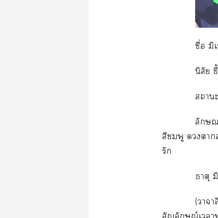
ชื่อ ม
นิสัย 
าะ
ลักษณะ
สีชมพู า
รัก
ธาตุ ม
(าาส
สัญลักษณ์เาพู