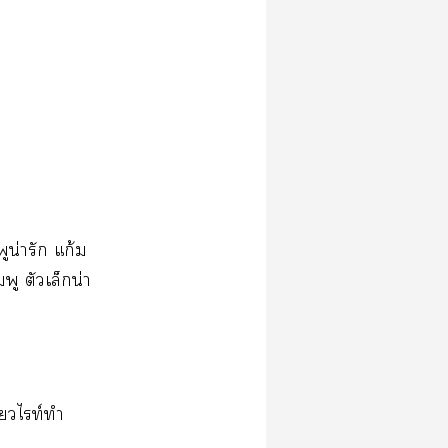
ูน่ารัก แก้ม
ตัวเล็กน่า
ี๋ยวไท์ทำ