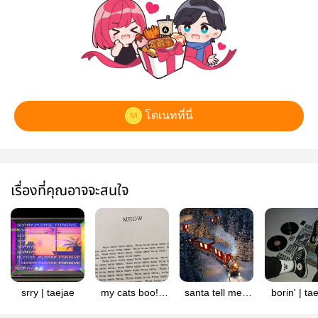
โดเนทที่นี่
เรื่องที่คุณอาจจะสนใจ
srry | taejae
my cats boo! |
santa tell me -
borin' | ta
taejae
taejae