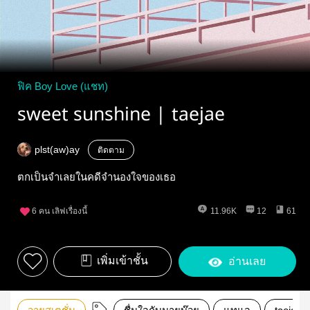
ฟิค Boy Love (แชท)
sweet sunshine | taejae
plst(aw)ay
ติดตาม
ตกเป็นจำเลยในคดีจำนองใจของเธอ
6
คน เลิฟเรื่องนี้
11.96K
12
61
เพิ่มเข้าชั้น
อ่านเลย