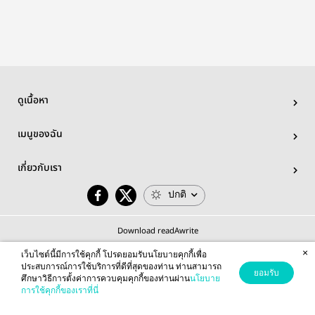
ดูเนื้อหา
เมนูของฉัน
เกี่ยวกับเรา
ปกติ
Download readAwrite
×
เว็บไซต์นี้มีการใช้คุกกี้ โปรดยอมรับนโยบายคุกกี้เพื่อ
ประสบการณ์การใช้บริการที่ดีที่สุดของท่าน ท่านสามารถ
ยอมรับ
ศึกษาวิธีการตั้งค่าการควบคุมคุกกี้ของท่านผ่าน
นโยบาย
© 2026 readAwrite.com by MEB Corporation Public Company Limited
การใช้คุกกี้ของเราที่นี่
This site is protected by reCAPTCHA and the Google
Privacy Policy
and
Terms of Service
apply.