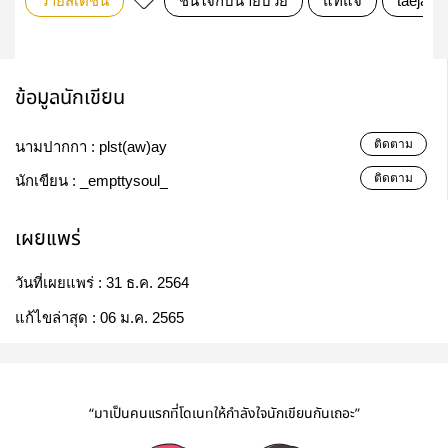
วายสเตชั่น
ชื่นใจกับนายบ๊วย
แทแจ
taejae
ข้อมูลนักเขียน
ติดตาม
นามปากกา :
plst(aw)ay
ติดตาม
นักเขียน :
_empttysoul_
เผยแพร่
วันที่เผยแพร่ :
31 ธ.ค. 2564
แก้ไขล่าสุด :
06 ม.ค. 2565
“มาเป็นคนแรกที่โดเนทให้กำลังใจนักเขียนกันเถอะ”