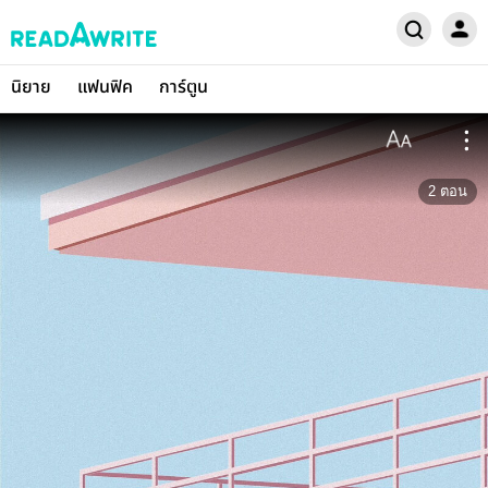
นิยาย
แฟนฟิค
การ์ตูน
2
ตอน