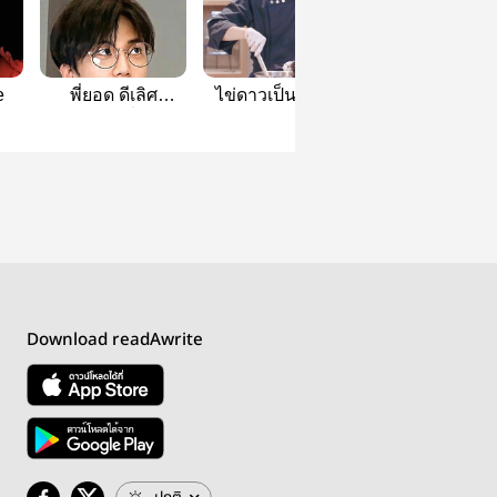
e
พี่ยอด ดีเลิศ
ไข่ดาวเป็นเหตุ ||
จอมลิตา | Sung
ประเสริฐที่สุด ||
Minle
Minle
Download readAwrite