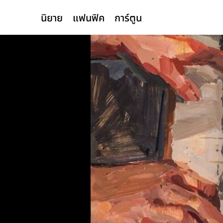
นิยาย
แฟนฟิค
การ์ตูน