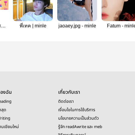
สอง
พี่เทค | minle
jaoaey.jpg - minle
Fatum - minl
le
ของฉัน
เกี่ยวกับเรา
eading
ติดต่อเรา
าสุด
เงื่อนไขในการใช้บริการ
riting
นโยบายความเป็นส่วนตัว
งานเขียนใหม่
รู้จัก readAwrite และ meb