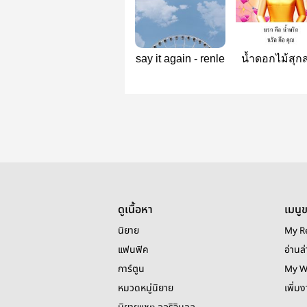
say it again - renle
น้ำดอกไม้สุก
โลครับ – ren
ดูเนื้อหา
เมนู
นิยาย
My R
แฟนฟิค
อ่านล่
การ์ตูน
My W
หมวดหมู่นิยาย
เพิ่ม