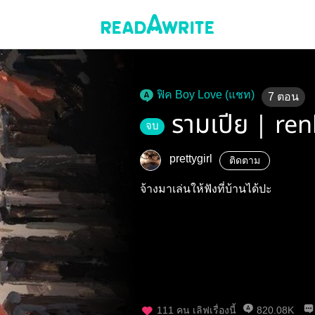
ฟิค Boy Love (แชท)
7
ตอน
รามเปีย | ren
จบ
prettygirl
ติดตาม
จ้างมาเล่นให้ฟังที่บ้านได้ปะ
111
คน เลิฟเรื่องนี้
820.08K