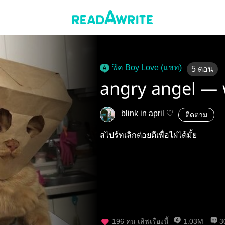
ฟิค Boy Love (แชท)
5
ตอน
angry angel —
blink in april ♡
ติดตาม
สไปร์ทเลิกต่อยตีเพื่อไผ่ได้มั้ย
196
คน เลิฟเรื่องนี้
1.03M
3