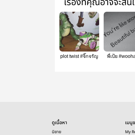
เรื่องที่คุณอาจจะสน
plot twist #จิ๊กจรัญ
พี่เป้ย #wooh
ดูเนื้อหา
เมนู
นิยาย
My R