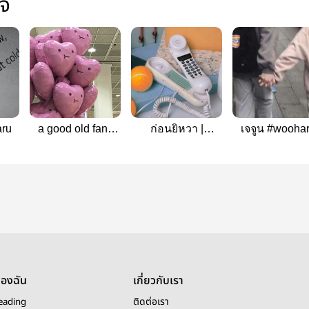
ใจ
aru
a good old fan ;
ก่อนยิหวา |
เจจูน #wooha
wooharu
wooharu
ของฉัน
เกี่ยวกับเรา
eading
ติดต่อเรา