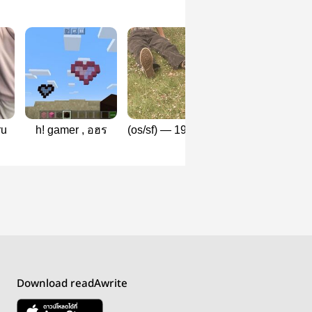
ru
h! gamer , อฮร
(os/sf) — 1992 | all
tune in for love 
x haruto
wooharu
Download readAwrite