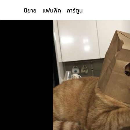
นิยาย
แฟนฟิค
การ์ตูน