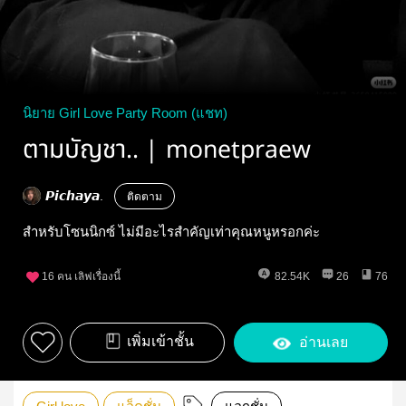
นิยาย Girl Love Party Room (แชท)
ตามบัญชา.. | monetpraew
𝙋𝙞𝙘𝙝𝙖𝙮𝙖.
ติดตาม
สำหรับโซนนิกซ์ ไม่มีอะไรสำคัญเท่าคุณหนูหรอกค่ะ
16
คน เลิฟเรื่องนี้
82.54K
26
76
เพิ่มเข้าชั้น
อ่านเลย