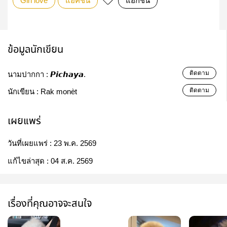
Girl love
แอ็คชั่น
แอกชั่น
ข้อมูลนักเขียน
ติดตาม
นามปากกา :
𝙋𝙞𝙘𝙝𝙖𝙮𝙖.
ติดตาม
นักเขียน :
Rak monèt
เผยแพร่
วันที่เผยแพร่ :
23 พ.ค. 2569
แก้ไขล่าสุด :
04 ส.ค. 2569
เรื่องที่คุณอาจจะสนใจ