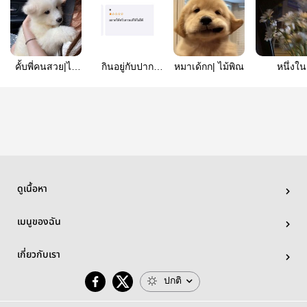
คั้บพี่คนสวย|ไม้
กินอยู่กับปาก
หมาเด้กก| ไม้พิณ
หนึ่งใน
พิณ
อยากอยู่กับตี๋ |
ร้อย|Mon
monetpraew
Praew
ดูเนื้อหา
เมนูของฉัน
เกี่ยวกับเรา
ปกติ