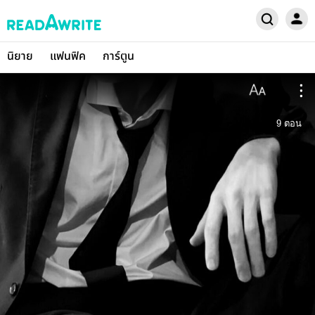
นิยาย
แฟนฟิค
การ์ตูน
9
ตอน