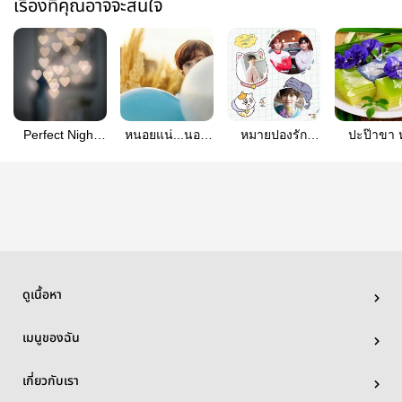
เรื่องที่คุณอาจจะสนใจ
Perfect Night
หนอยแน่...นอน
หมายปองรัก
ปะป๊าขา 
#มินแบค
น้อย #มินแบค
#มินแบค
อยากมีแฟน 
แบค
ดูเนื้อหา
เมนูของฉัน
เกี่ยวกับเรา