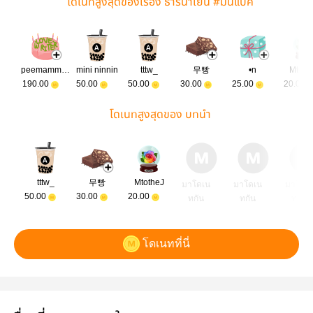
โดเนทสูงสุดของเรื่อง ธารน้ำเย็น #มินแบค
peemammos
mini ninnin
tttw_
무빵
•n
Mtoth
190.00
50.00
50.00
30.00
25.00
20.00
โดเนทสูงสุดของ บทนำ
tttw_
무빵
MtotheJ
มาโดเน
มาโดเน
มาโดเ
50.00
30.00
20.00
ทกัน
ทกัน
ทกัน
โดเนทที่นี่