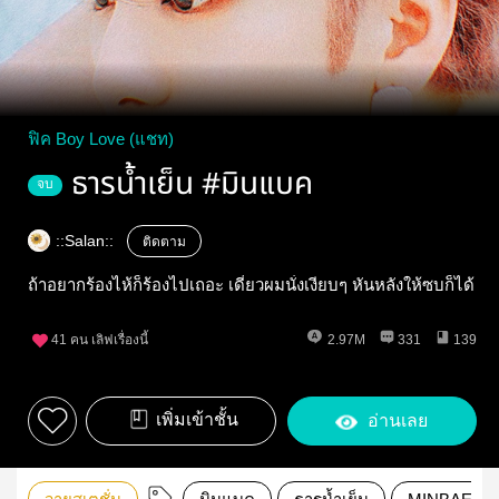
ฟิค Boy Love (แชท)
ธารน้ำเย็น #มินแบค
จบ
::Salan::
ติดตาม
ถ้าอยากร้องไห้ก็ร้องไปเถอะ เดี๋ยวผมนั่งเงียบๆ หันหลังให้ซบก็ได้
41
คน เลิฟเรื่องนี้
2.97M
331
139
เพิ่มเข้าชั้น
อ่านเลย