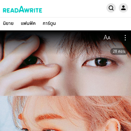
นิยาย
แฟนฟิค
การ์ตูน
28
ตอน