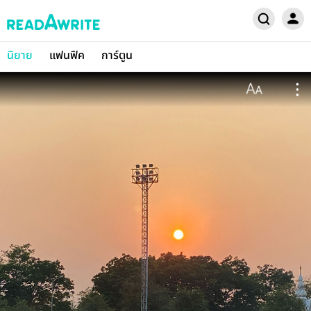
นิยาย
แฟนฟิค
การ์ตูน