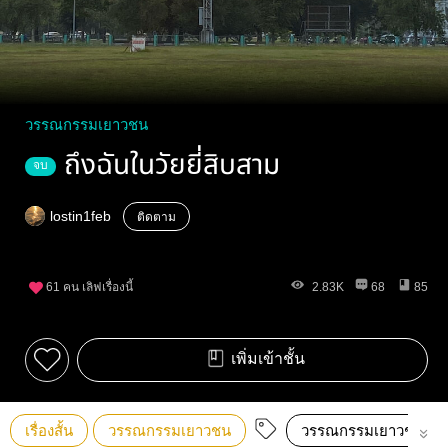
วรรณกรรมเยาวชน
ถึงฉันในวัยยี่สิบสาม
จบ
lostin1feb
ติดตาม
61
คน เลิฟเรื่องนี้
2.83K
68
85
เพิ่มเข้าชั้น
เรื่องสั้น
วรรณกรรมเยาวชน
วรรณกรรมเยาวชน