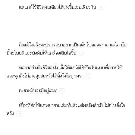
ต่​​​ใช้​ี​​​ได้​ก่​ึ้​ช่​​
​ม้​​​​​​ป็​​​​ ต่​​​
ี้​​​​​​ให้​​ต้​​​ึ้
​ย่​​ี​​ไม่​ื้​ให้​​ได้​ใช้​ี​​​ี่​​ใช้​
​​ิ่​ไม่​​​​​ได้​ั่​​​​
​​​​ู่​
ื่​ี่​ต่​ให้​​​​ี่​ล้​ต่​​ธ์​​ไม่​ป็​ั่​​
