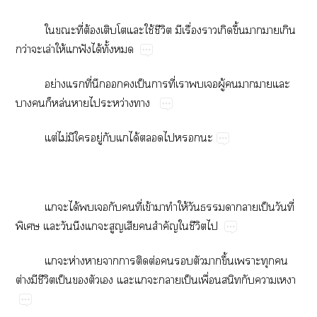
​​ี่​ต้​​​​ใช้​ี​​ื่​​​ึ้​​​​
ว่​​ล่​ให้​​ฟั​ได้​ั้​
ย่​​ี่​​​​ป็​​ี่​​​​ู้​​​​​
​​​ล่​​​ว่​
ต่​ไม่​​​ู่​​​ได้​​​​
​​ได้​​​​​ี่​ข้​​​ให้​​​​​ป็​ี่​
​​​​​​​​​ำ​​ี​
​​ห่​​​​​ต่​​​​​ึ้​​​​
ต่​​ี​ป็​​​​​​​​ป็​ื่​​​​