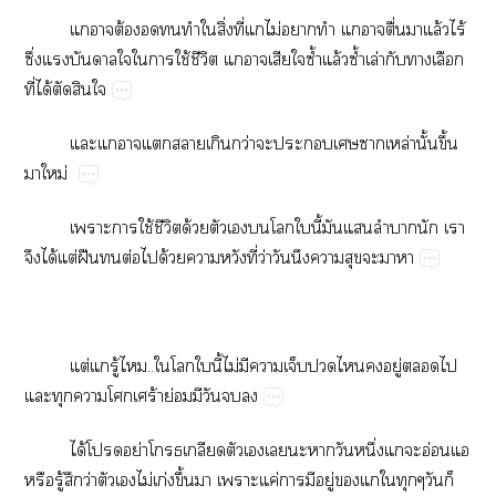
​​ต้​​​​​ิ่​ี่​​ไม่​​​​​ื่​​ล้​ไร้​
ึ่​​​​​​ใช้​ี ​​​​ซ้ำ​ล้​ซ้ำ​ล่​​​​
ี่​ได้​​​
​​​​​​ว่​​​​​ล่​ั้​ึ้​
​ม่
​​ใช้​ี​ด้​​​​​​ี้​​​​​​
​ได้​ต่​ฝื​​ต่​​ด้​​​ี่​ว่​​​​​​​
ต่​​ู้​..​​​ี้​ไม่​​​​​​​ู่​​​
​​​​ร้​ย่​​​​
ได้​​ย่​​​​​​​​​ึ่​​​อ่​​
​ู้​​ว่​​​ไม่​ก่​ึ้​​​ค่​​​ู่​​​​​​