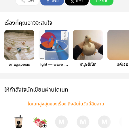
แชร์
แชร์
แชร์
Line it
เรื่องที่คุณอาจจะสนใจ
anagapesis
light — wave to
มนุษย์เป็ด
แด่เธอ
earth
ให้กำลังใจนักเขียนผ่านโดเนท
โดเนทสูงสุดของเรื่อง ถึงฉันในวัยยี่สิบสาม