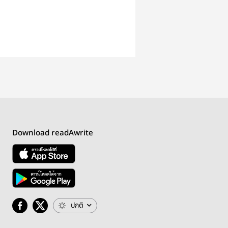
Download readAwrite
ปกติ