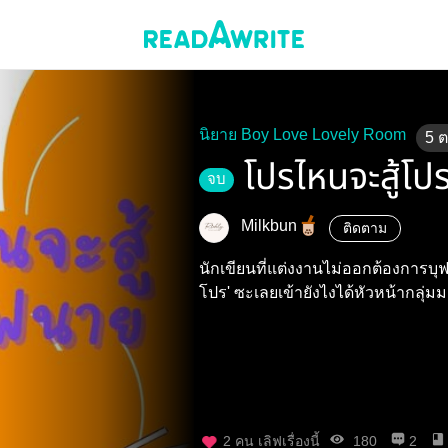
นิยาย Boy Love Lovely Room
5
โปรไหนจะสู้โป
จบ
Milkbun
ติดตาม
นักเขียนที่แต่งงานไม่ออกต้องการบุฟเ
โปร' ซะเลยเข้ายังไงได้หัวหน้ากลุ่มม
2
คน เลิฟเรื่องนี้
180
2