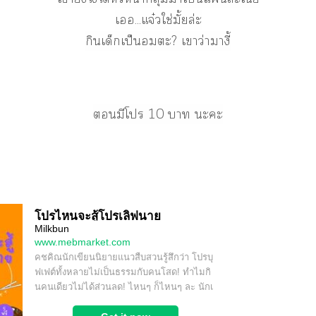
เ...แจ๋วใช่มั้ยล่ะ
กินเด็กเป็นะ? เาว่าางี้
มีโ 10 า ะะ