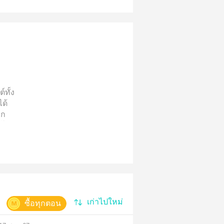
์ทั้ง
ด้
อก
รโปร'
ื้อ
คะ*
เก่าไปใหม่
ซื้อทุกตอน