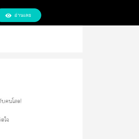
อ่านเลย
กับโ!
ิตใ