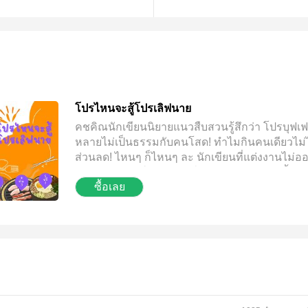
โปรไหนจะสู้โปรเลิฟนาย
คชคิณนักเขียนนิยายแนวสืบสวนรู้สึกว่า โปรบุฟเฟต
หลายไม่เป็นธรรมกับคนโสด! ทำไมกินคนเดียวไม่ไ
ส่วนลด! ไหนๆ ก็ไหนๆ ละ นักเขียนที่แต่งงานไม่อ
ต้องการบุฟเฟต์เยียวยาจิตใจ เลยเข้ากลุ่ม 'หาตี้หา
ซื้อเลย
ซะเลย เข้ายังไงได้หัวหน้ากลุ่มมาเป็นแฟนล่ะเนี่ย
เออ...แจ๋วใช่มั้ยล่ะ กินเด็กเป็นอมตะ? เขาว่ามางี้ *ซ
ผ่านเว็บราคาดีที่สุด อ่านตัวอย่างก่อนตัดสินใจนะ