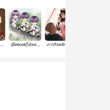
ยอม
[มีebook]ไอ้หล่อ
ภารกิจหลักของผู้
Destroy โค่นอัลฟ
อันตรายที่ใครต่าง
กล้าคืออะไรนะ
[Omegaverse]
พูดถึงคือพ่อของลูก
ผมเองครับ #พั้นซ์
ของไค