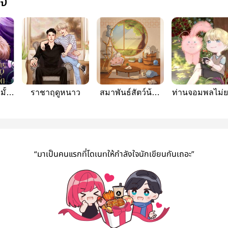
ใจ
มั้น
ราชาฤดูหนาว
สมาพันธ์สัตว์น้อย
ท่านจอมพลไม่
ง
น่ารักกับเหล่าสามี
หย่า
้อน
#สมาพันธ์สัตว์น้อย
“มาเป็นคนแรกที่โดเนทให้กำลังใจนักเขียนกันเถอะ”