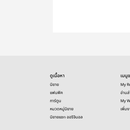
ดูเนื้อหา
เมนู
นิยาย
My R
แฟนฟิค
อ่านล่
การ์ตูน
My W
หมวดหมู่นิยาย
เพิ่ม
นิยายแชท ออริจินอล