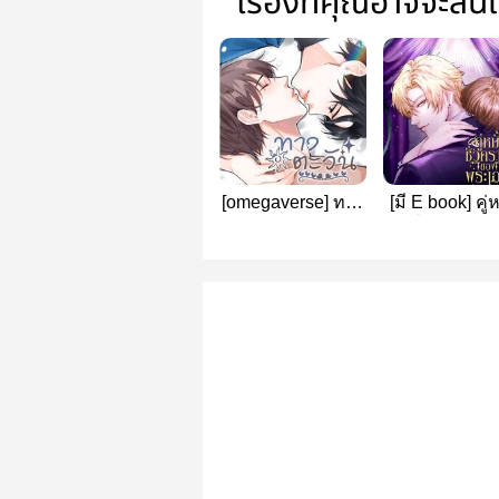
เรื่องที่คุณอาจจะสน
[omegaverse] ทาง
[มี E book] คู่ห
ตะวัน
ชั่วคราวขอ
พระเอกสายย
เวลา