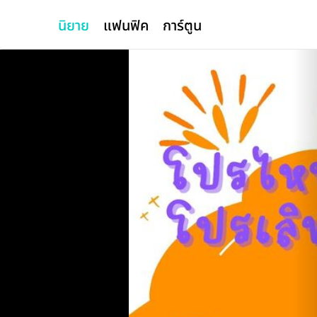
นิยาย
แฟนฟิค
การ์ตูน