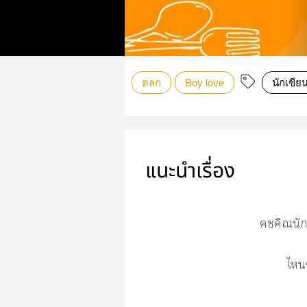
ตลก
Boy love
นักเขีย
แนะนำเรื่อง
คชคิณนัก
ไ