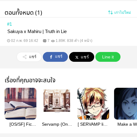
ตอนทั้งหมด (1)
เก่าไปใหม่
#1
Sakuya x Mahiru | Truth in Lie
02 ก.พ. 69 16:42
7
1.89K
838 คำ (4 หน้า)
แชร์
แชร์
แชร์
Line it
เรื่องที่คุณอาจจะสนใจ
[OS/SF] Fic
Servamp {One-
[ SERVAMP licht
Make a W
Servamp
shots}
x hyde ] When
[Odaats
will I replace her