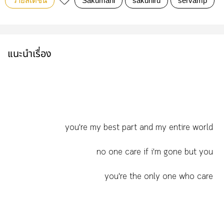
วายสเตชั่น
Sakumahi
sakuhiru
servamp
แนะนำเรื่อง
you're my best part and my entire world
no one care if i'm gone but you
you're the only one who care