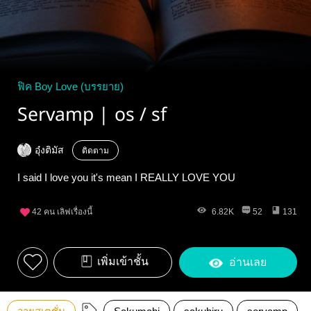
ฟิค Boy Love (บรรยาย)
Servamp | os / sf
อุ๋งติมัส
ติดตาม
I said I love you it's mean I REALLY LOVE YOU
42
คน เลิฟเรื่องนี้
6.82K
52
131
เพิ่มเข้าชั้น
อ่านเลย