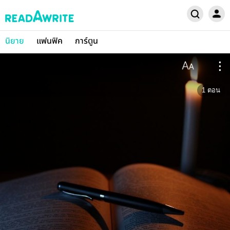
นิยาย
แฟนฟิค
การ์ตูน
1
ตอน