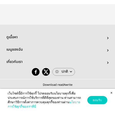
ดูเนื้อหา
เมนูของฉัน
เกี่ยวกับเรา
ปกติ
Download readAwrite
×
เว็บไซต์นี้มีการใช้คุกกี้ โปรดยอมรับนโยบายคุกกี้เพื่อ
ประสบการณ์การใช้บริการที่ดีที่สุดของท่าน ท่านสามารถ
ยอมรับ
ศึกษาวิธีการตั้งค่าการควบคุมคุกกี้ของท่านผ่าน
นโยบาย
© 2026 readAwrite.com by MEB Corporation Public Company Limited
การใช้คุกกี้ของเราที่นี่
This site is protected by reCAPTCHA and the Google
Privacy Policy
and
Terms of Service
apply.