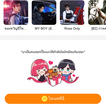
ของขวัญปีใหม่อี
MY BOY (ผัว
Rose Only
[BZ] กาลคร
บุ๊กลดราคา!!
เด็ก) #ป๋อจ้าน
หนึ่งนานมา
ROBBERY
#ป๋อจ้าน #อี
(#ปล้นใจป๋อจ้าน)
“มาเป็นคนแรกที่โดเนทให้กำลังใจนักเขียนกันเถอะ”
โดเนทที่นี่