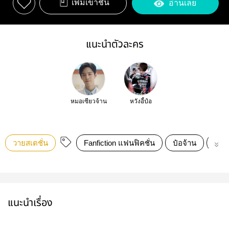
เพิ่มเข้าชั้น
อ่านเลย
แนะนำตัวละคร
หมอเซียวจ้าน
หวังอี้ป๋อ
วายสเตชั่น
Fanfiction แฟนฟิคชั่น
ป๋อจ้าน
อี้จ้
แนะนำเรื่อง