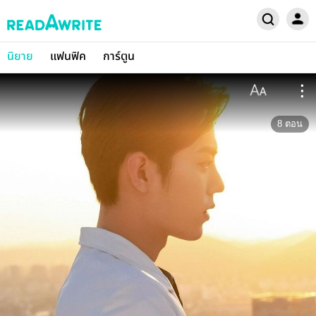
นิยาย
แฟนฟิค
การ์ตูน
8
ตอน