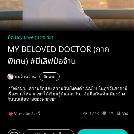
ฟิค Boy Love (บรรยาย)
MY BELOVED DOCTOR (ภาค
พิเศษ) #บีเลิฟป๋อจ้าน
แม่จ้านจ้าน
ติดตาม
2 ปีต่อมา...ความรักและความฝันยังคงดำเนินไป ในทุกวันยังคงมี
เรื่องราวให้พวกเขาได้เรียนรู้กันและกัน...จับมือกันเดินเคียงข้าง
กันบนเส้นทางของพวกเขา
61
คน เลิฟเรื่องนี้
7.82K
117
304