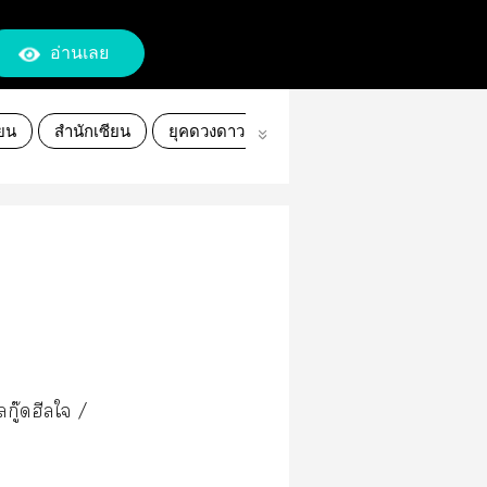
อ่านเลย
ียน
สำนักเซียน
ยุคดวงดาว
เซิร์ก
สตรีม
ไลฟ์
กู๊ดฮีลใ /