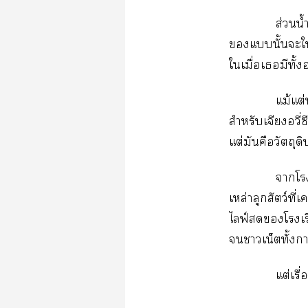
ส่วนน
แนั้นะให้
ใเมื่อเมีทั้
แม้แต่
สำหรับเจียงอวี่ซ
แต่มันคือวัตถุดิบ
าโ
เหล่าลูกสัตว์ที
ไลฟ์โเร
าเน็ตทั้งก
แต่เรื่