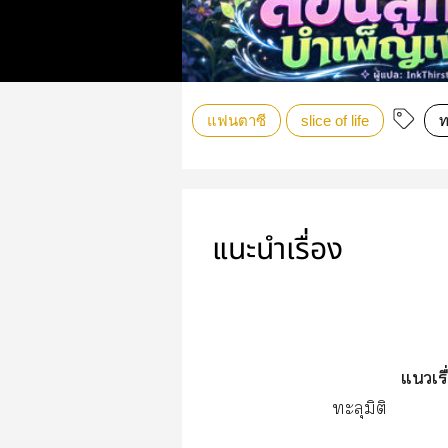
แฟนตาซี
slice of life
ท
แนะนำเรื่อง
แเรื
ทะลุมิติ