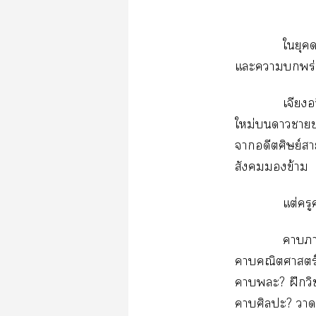
ใยุค
แะาพร่อง
เจียงอ
ใหม่าา
าอดีตศิษย์า
สังคมข้าม
แต่คร
าา
าคณิตศาสตร์
าะ? ฝึกวิ
าศิลปะ? ายั