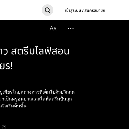
เข้าสู่ระบบ / สมัครสมาชิก
งดาว สตรีมไลฟ์สอน
ียร!
็ญเพียรในยุคดวงดาวที่เต็มไปด้วยวิกฤต
มาเป็นครูอนุบาลและไลฟ์สตรีมปั้นลูก
ึงเริ่มต้นขึ้น!
79