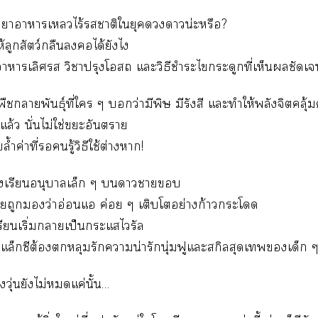
้ำาาาเไร้าติใยุคาน่ะหรือ?
ลูกสัตว์กลืนได้ยังไ
งาาเลิศ วิชาปรุงโ แะวิธีชำระไกระดูกที่เห็นชัดเจ
พืชาพันธุ์ที่ใ ๆ ว่ามีพิษ มีรังสี แะทำให้พลังจิตคลุ้มค
ีแล้ว นั่นไม่ใช่ะอันตราย
ล้ำค่าที่รู้วิธีใช้ต่างา!
เรียนอนุบาลเล็ก ๆ าา
่เถูกว่าอ่อนแอ ค่อย ๆ เติบโตอย่างก้าวะโ
ียนเริ่มาเป็นกระแไรัล
าแล็กซีต้องหลุมรักาน่ารักนุ่มฟูแะสกิลสุดเเด็ก 
องวุ่นยังไม่แค่นั้น…