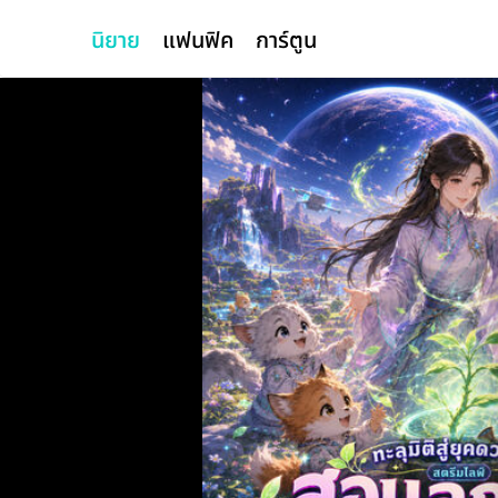
นิยาย
แฟนฟิค
การ์ตูน