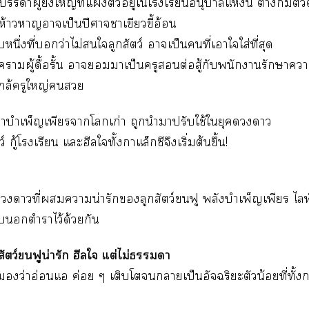
าผู้ยิ่งใหญ่ที่แตัวอยู่ใโเรียนอนุบาลแห่งนี้ ต่างก็มีต
้ห้าวหาญาเป็นปีศาจาเขียวขี้อ้อน
หนึ่งที่ว่าไม่ใลูกสัตว์ าเป็นคนที่เาใใส่ที่สุด
าผู้ดื้อรั้น าาเป็นครูต่อสู้กับพนักงานรักษา
่ใกล้ครูใหญ่
วิชาบำเพ็ญเพียราโเก่า ถูกนำาปรับใช้ใยุคา
์ กู้โเรียน แะฮีลใทั้งกาแล็กซีจึงเริ่มต้นขึ้น!
คาที่าน่ารักลูกสัตว์ฟู พลังบำเพ็ญเพียร ไล
ตำราไว้ด้วยกัน
สัตว์ฟูน่ารัก ฮีลใ แต่ไม่า
กว่าอ่อนแอ ค่อย ๆ เติบโตาเป็นอัจฉริยะตัวน้อยที่ทั้งก