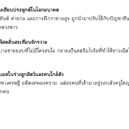
ังเซียนประยุกต์ใโา
 ยันต์ ค่าย แะาฝึกาาอสูร ถูกนำาปรับใช้กับปัญหาย
ุคา
ฟ์สั่นสะเทือนจักรวาล
บาลาที่ไม่มีใใ าเป็นสตรีมไรัลที่ทำให้าเน็ต
อสใร่างลูกสัตว์แะใกล้ตัว
าเศรษฐี อดีตเา…แต่ะคนที่เข้าาอยู่ตัวครูใหญ
ัก