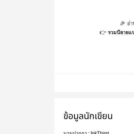
🎉 อ่า
นิยายแ
👉
ข้อมูลนักเขียน
นามปากกา :
InkThirst