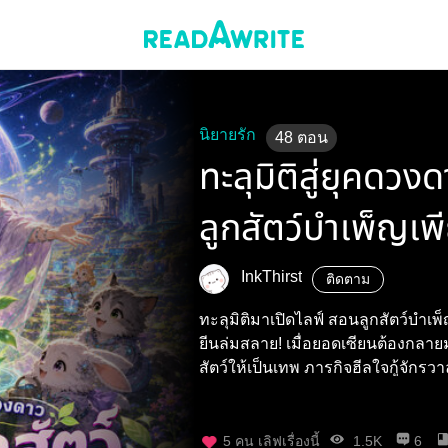
นิยายรัก
48
ตอน
ทะลุมิติสู่ยุคดว
ลูกสัตว์บำเพ็ญเพ
InkThirst
ติดตาม
ทะลุมิติมาเปิดไลฟ์ สอนลูกสัตว์บำเพ
ยีนล่มสลาย! เมื่อยอดเซียนต้องกลาย
สัตว์ให้เป็นเทพ ภารกิจฮีลใจกู้จักรวาลจ
5
คน เลิฟเรื่องนี้
1.5K
6