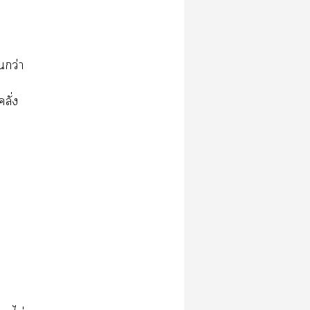
นกว่า
ลั่ง
ๆ