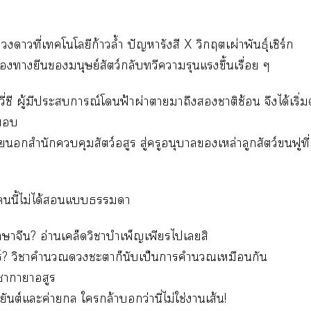
าที่เทคโนโลยีก้าวล้ำ ปัญหารังสี X วิกฤตเผ่าพันธุ์เซิร์ก
ายีนมนุษย์สัตว์กลับทวีารุนแรงขึ้นเรื่อย ๆ
วี่ซี ผู้มีะการณ์โฟ้าผ่าาาถึงาติซ้อน จึงได้เริ่มต

สำนักคุมสัตว์อสูร สู่ครูอนุบาลเหล่าลูกสัตว์ฟูที่
ูนี้ไม่ได้แา
าจีน? อ่านเคล็ดวิชาบำเพ็ญเพียรไเสิ
? วิชาคำนวณะาก็นับเป็นาคำนวณเหมือนกัน
ชาาาอสูร
นต์แะค่าย ใกล้าว่านี่ไม่ใช่าเส้น!