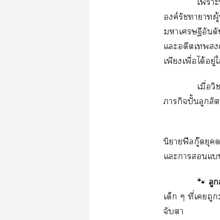
เาะ
องค์รัชทายาทผู
าเศรษฐีอันดับ
แะอดีตเ
เพียงเพื่อได้อยู
เมื่อ
ภารกิจปั้นลูกสัตว
นิยายฟีลกู๊ดยุ
แะาแ
ลูก
🐾
เด็ก ๆ ที่เถู
จับา