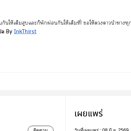
นกันให้เต็มสูบแะก็พักผ่อนกันให้เต็มที่! ให้านำาท
 By
InkThirst
เผยแพร่
ติดตาม
วันที่เผยแพร่ :
08 มิ.ย. 2569