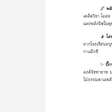
พล
🌌
เคล็ดวิชา โ
แะพลังจิตใย
ไล
📡
าโเรียนอนุ
กาแล็กซี
บิ๊
✨
องค์รัชทายาท 
ไม่าเส