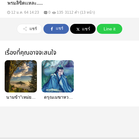
พรมลิขิตเเหละ.....
12 ม.ค. 64 14:23
0
135
3112 คำ (13 หน้า)
แชร์
แชร์
แชร์
Line it
เรื่องที่คุณอาจจะสนใจ
นามข้า"เหม่ยเห
ดรุณเมฆาหวน
ริน" ||จีนยุทธภพ
คืน