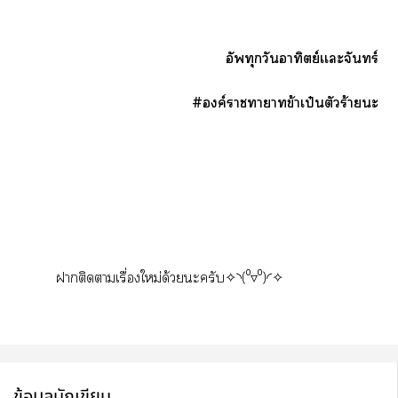
อัพทุกวันอาทิตย์เเะจันทร์
#องค์าาาข้าเป๋นตัวร้ายะ
าติดาเรื่องใหม่ด้วยะครับ✧◝(⁰▿⁰)◜✧
ข้อมูลนักเขียน