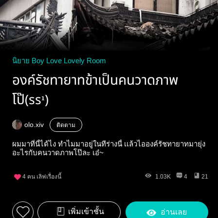
นิยาย Boy Love Lovely Room
องค์รัชทายาทข้าเป็นคนวาดภาพ
โป๊(ss¹)
olo.xiv
ติดตาม
ผมมาที่นี้ได้ไง ทำไมมาอยู่ในทีร่างนี้ เเล้วไอองค์รัชทายาทมายุ่ง
อะไรกับคนวาดภาพโป๊ละ เอ๋~
4
คน เลิฟเรื่องนี้
1.03K
4
21
เพิ่มเข้าชั้น
อ่านเลย