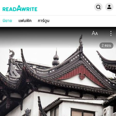
นิยาย
แฟนฟิค
การ์ตูน
2
ตอน