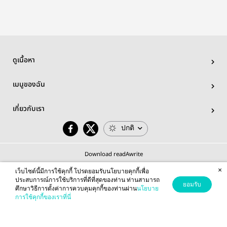
ดูเนื้อหา
เมนูของฉัน
เกี่ยวกับเรา
ปกติ
Download readAwrite
×
เว็บไซต์นี้มีการใช้คุกกี้ โปรดยอมรับนโยบายคุกกี้เพื่อ
ประสบการณ์การใช้บริการที่ดีที่สุดของท่าน ท่านสามารถ
ยอมรับ
ศึกษาวิธีการตั้งค่าการควบคุมคุกกี้ของท่านผ่าน
นโยบาย
© 2026 readAwrite.com by MEB Corporation Public Company Limited
การใช้คุกกี้ของเราที่นี่
This site is protected by reCAPTCHA and the Google
Privacy Policy
and
Terms of Service
apply.