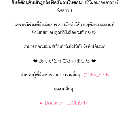
ยินดีต้อนรับเข้าสู่คลังฟิคสั้นใ!!
(ที่ใาาะมี
ฟิคา-)
เาะมีเรื่องที่ต้องจัดาเะจึงทำให้าๆทีะาาที
ยังไก็คุณที่ยังติดากันะะ
าาเต์เป็นกำลังใให้กับไท์ฯได้เ
❤️ ありがとうございました ❤️
สำหรับผู้ที่ต้องาาาาอื่นๆ :
@CKR_97IB
านอื่นๆ :
▸ [Doujinshi] IDOLiSH7