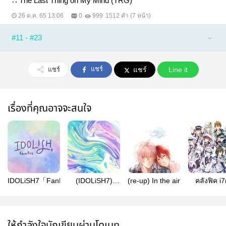
∴ The Last Thing on My Mind (TRG)
26 ต.ค. 65 13:06
0
999
1512 คำ (7 หน้า)
#11 - #23
แชร์
แชร์
แชร์
Line it
เรื่องที่คุณอาจจะสนใจ
IDOLiSH7「FanFic」
(IDOLiSH7)
(re-up) In the air
คลังฟิค i7
Drabble
Collection
ให้กำลังใจนักเขียนผ่านโดเนท