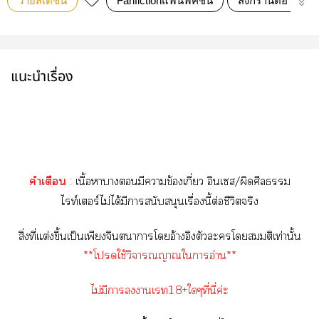
วายสเตชั่น
Fanfictionแฟนฟิคชั่น
สงกรานต์อ่านฟิน
แนะนำเรื่อง
คำเตือน
: เนื้อาางมีาข้องเกี่ยว อินเส/ผิดศีล
ไท์เอร์ไม่ได้มีาสนับสนุนเรื่องนี้ต่อชีวิตจริง
สิ่งที่แต่งขึ้นเป็นเพียงจินตนาการโอ้างอิงตัวะโสมมติเท่านั้น
**โใช้วิจารณญาณใาอ่าน**
ไม่มีาาเ18+ใๆที่นี่ค่ะ