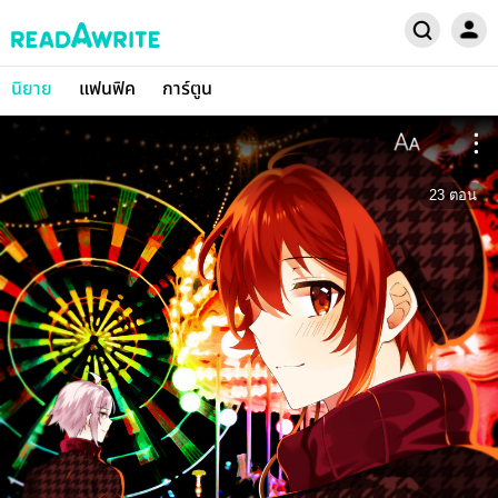
นิยาย
แฟนฟิค
การ์ตูน
23
ตอน