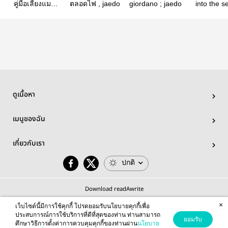
คู่มือเลี้ยงแมว
ตลอดไฟ , jaedo
giordano ; jaedo
into the s
ฉบับจิ๋ว | Jaedo
jaedo
ดูเนื้อหา
เมนูของฉัน
เกี่ยวกับเรา
ปกติ
Download readAwrite
×
เว็บไซต์นี้มีการใช้คุกกี้ โปรดยอมรับนโยบายคุกกี้เพื่อ
ประสบการณ์การใช้บริการที่ดีที่สุดของท่าน ท่านสามารถ
ยอมรับ
ศึกษาวิธีการตั้งค่าการควบคุมคุกกี้ของท่านผ่าน
นโยบาย
© 2026 readAwrite.com by MEB Corporation Public Company Limited