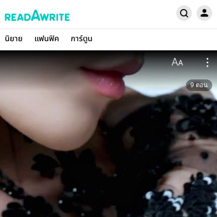
นิยาย
แฟนฟิค
การ์ตูน
9
ตอน