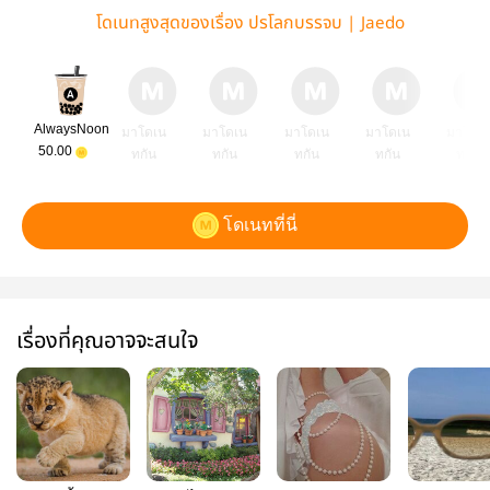
โดเนทสูงสุดของเรื่อง ปรโลกบรรจบ | Jaedo
AlwaysNoon
มาโดเน
มาโดเน
มาโดเน
มาโดเน
มาโดเ
50.00
ทกัน
ทกัน
ทกัน
ทกัน
ทกัน
โดเนทที่นี่
เรื่องที่คุณอาจจะสนใจ