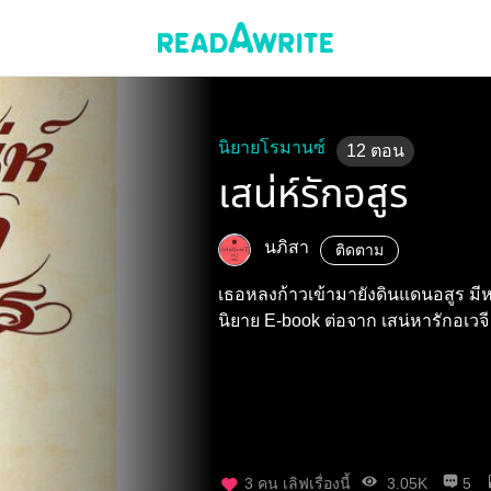
นิยายโรมานซ์
12
ตอน
เสน่ห์รักอสูร
นภิสา
ติดตาม
เธอหลงก้าวเข้ามายังดินแดนอสูร มีห
นิยาย E-book ต่อจาก เสน่หารักอเวจี
3
คน เลิฟเรื่องนี้
3.05K
5