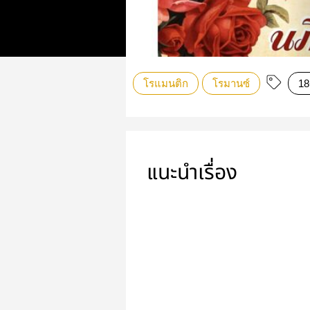
โรแมนติก
โรมานซ์
18
แนะนำเรื่อง