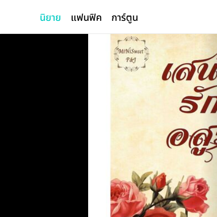
นิยาย
แฟนฟิค
การ์ตูน