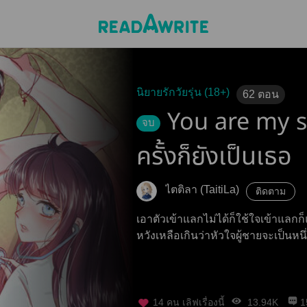
นิยายรักวัยรุ่น (18+)
62
ตอน
You are my su
จบ
ครั้งก็ยังเป็นเธอ
ไตติลา (TaitiLa)
ติดตาม
เอาตัวเข้าแลกไม่ได้ก็ใช้ใจเข้าแลกก็
หวังเหลือเกินว่าหัวใจผู้ชายจะเป็นหนึ
14
คน เลิฟเรื่องนี้
13.94K
1