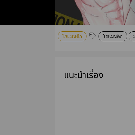
โรแมนติก
โรแมนติก
แนะนำเรื่อง