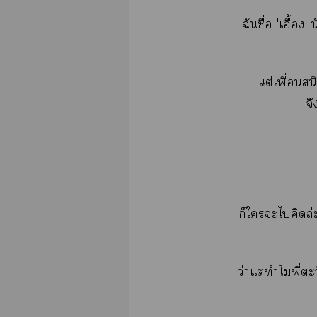
ฉันชื่อ '
เอื้อง
'
แต่เพื่อนสน
จึ
ก็ใะไคิดล่ะ
ว่าแต่ทำไมพี่ตะ