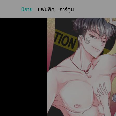
นิยาย
แฟนฟิค
การ์ตูน