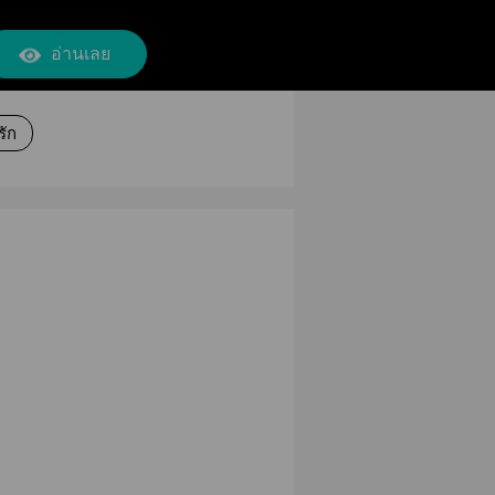
อ่านเลย
ัก