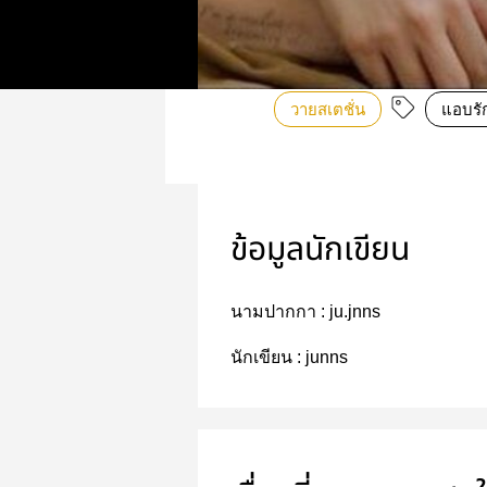
วายสเตชั่น
แอบรั
ข้อมูลนักเขียน
นามปากกา :
ju.jnns
นักเขียน :
junns