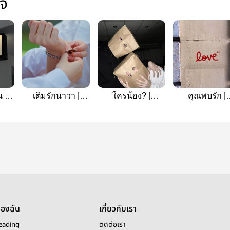
ใจ
 /
เติมรักนาวา |
ใครน้อง? |
คุณพบรัก |
maxkybas (จบ
MaxkyBas
MaxkyBas
แล้ว)
ของฉัน
เกี่ยวกับเรา
eading
ติดต่อเรา