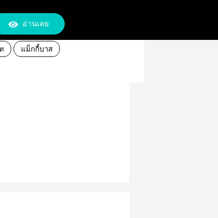
อ่านเลย
ิท
แม็กกี้บาส