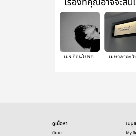
เรื่องที่คุณอาจจะสน
เมฆก้อนโปรด |
เมษาลาตะวัน
maxkybas
maxkybas
ดูเนื้อหา
เมนู
นิยาย
My R