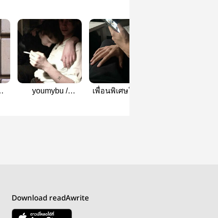
youmybu /
เพื่อนพิเศษใส่ไข่ |
คู่จิ้นหรือคู่จริง 
Maxkybas
Maxkybas
Maxkybas
Download readAwrite