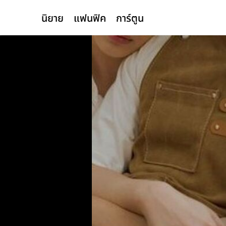
นิยาย
แฟนฟิค
การ์ตูน