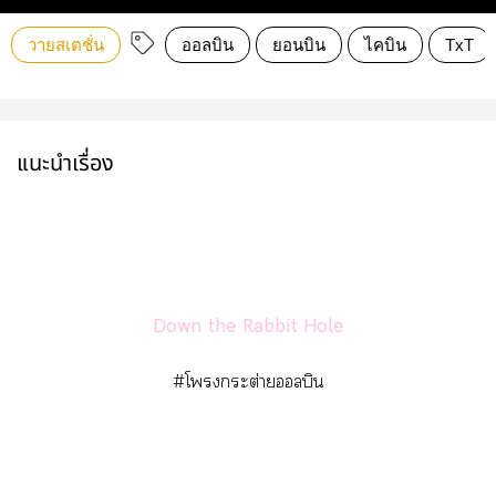
วายสเตชั่น
ออลบิน
ยอนบิน
ไคบิน
TxT
แนะนำเรื่อง
Down
the
Rabbit
Hole
#โกระต่ายลบิน