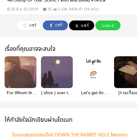
30 มิ.ย. 63 19:24
25
1.23K
8406 คำ (34 หน้า)
แชร์
แชร์
แชร์
Line it
เรื่องที่คุณอาจจะสนใจ
For Whom the
( sf/os ) over the
Let's get this
[รวมเรื่องส
Caged Wolf
moon
bread | kaibin
another ve
Cries #ไคบิน
#TXT
ให้กำลังใจนักเขียนผ่านโดเนท
โดเนทสูงสุดของเรื่อง DOWN THE RABBIT HOLE โพรงกระ