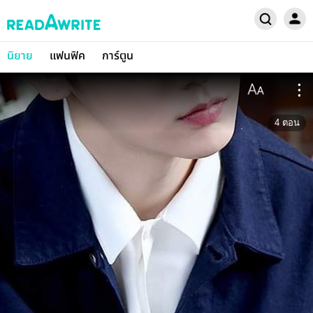
นิยาย
แฟนฟิค
การ์ตูน
4
ตอน