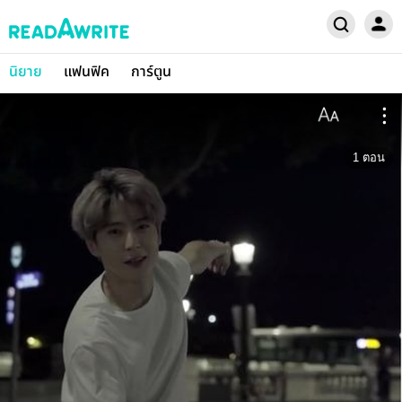
นิยาย
แฟนฟิค
การ์ตูน
1
ตอน