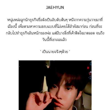
JAEHYUN
หนุ่มหล่อลูกนักธุรกิจชื่อดังเป็นอับดับต้นๆ หนีาาวุ่นวายมาที่
เมืองนี้ เพื่อาาาแที่ไม่เได้สำผัาก่อน ก่อนที่ะ
กลับไทำธุรกิจอันหนักพ่อ แต่มีาสิ่งที่เค้าติดใา ถึง
วันนี้ที่เาเเเล้ว
' เป็นาจริงๆด้วย '