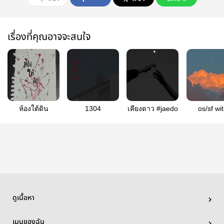
เรื่องที่คุณอาจจะสนใจ
ห้องใต้ดิน
1304
เคียงดาว #jaedo
os/sf wi
JAED
ดูเนื้อหา
เมนูของฉัน