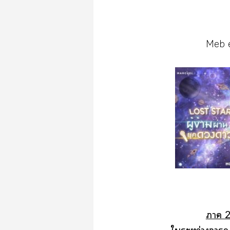
Meb 
า 