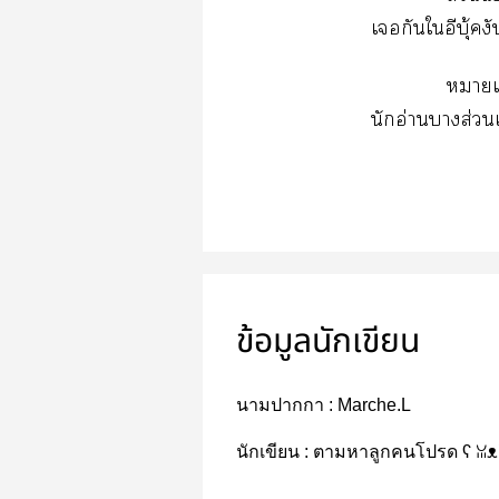
เกันใอีบุ้คง
หมายเห
นักอ่านาส่วน
ข้อมูลนักเขียน
นามปากกา :
Marche.L
นักเขียน :
ตามหาลูกคนโปรด ʕ ꈍᴥ