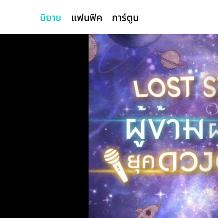
นิยาย
แฟนฟิค
การ์ตูน