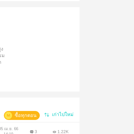
ูง
รรม
ด
ทรมาน
หลับ
เก่าไปใหม่
ซื้อทุกตอน
05 เม.ย. 66
3
1.22K