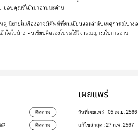
ับ คุณที่เข้าาอ่านะค่าบ
ตุ นิยายใเรื่องามีศัพท์ที่เขียนแะลำดับเหตุการณ์าอย
เข้าใไบ้าง เขียนคิดเโใช้วิจารณญาณใาอ่าน
เผยแพร่
ติดตาม
วันที่เผยแพร่ :
05 เม.ย. 2566
ꈍʔ
ติดตาม
แก้ไขล่าสุด :
27 ก.พ. 2567