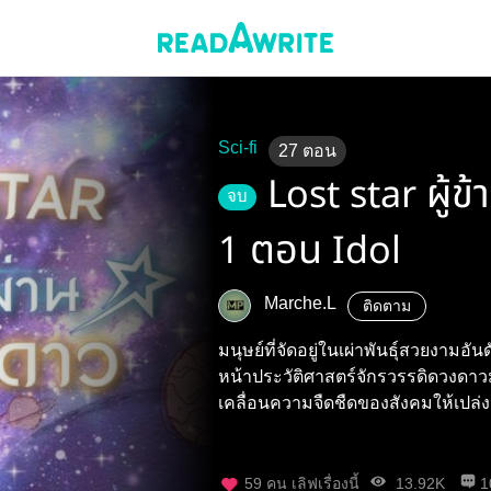
Sci-fi
27
ตอน
Lost star ผู้
จบ
1 ตอน Idol
Marche.L
ติดตาม
มนุษย์ที่จัดอยู่ในเผ่าพันธุ์สวยงามอ
หน้าประวัติศาสตร์จักรวรรดิดวงดาวม
เคลื่อนความจืดชืดของสังคมให้เปล่
59
คน เลิฟเรื่องนี้
13.92K
1