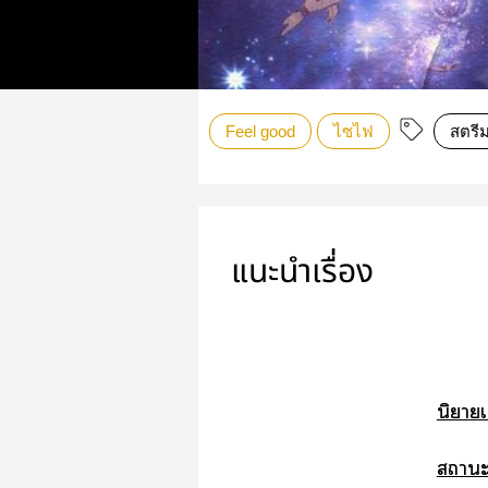
Feel good
ไซไฟ
สตรีม
แนะนำเรื่อง
นิยายเ
าะ