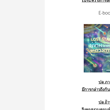
ใระหว่างา
E-bo
ปล.า
มีาล่าวถึงกั
ปล.ถ้า
จึงพิ