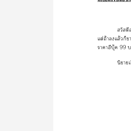
สวัสดี
แต่ถ้าแล้วก็
าาอีบุ้ค 99 
นิยายเ