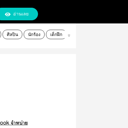
อ่านเลย
ศิลปิน
นักร้อง
เด็กฝึก
เดบิวต์
book จำหน่าย