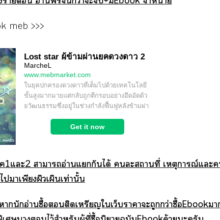
า อ่านฟรีกว่าะ+มีEbook จำหน่าย
ok meb >>>
1แะ2 าาอ่านแกันได้ ะสถานที่ เหตุการณ์แะ
นไาเพียงผิวเผินเท่านั้น
านักอ่านซื้อติดเหรียญใเว็บาาะถูกกว่าซื้อEbookา 
เศษาไว้สำหรับผู้ที่ซื้อนิยายฉบับEbookด้วยะครับ