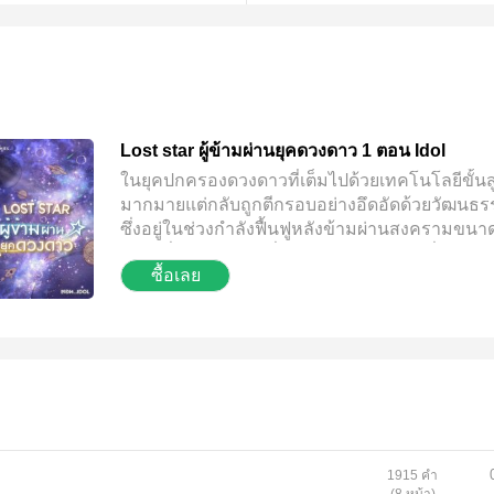
Lost star ผู้ข้ามผ่านยุคดวงดาว 1 ตอน Idol
ในยุคปกครองดวงดาวที่เต็มไปด้วยเทคโนโลยีขั้นส
มากมายแต่กลับถูกตีกรอบอย่างอึดอัดด้วยวัฒนธ
ซึ่งอยู่ในช่วงกำลังฟื้นฟูหลังข้ามผ่านสงครามขนา
ใหญ่เมื่อ 190 กว่าปีที่ผ่านมา ในช่วงเวลาที่แสน
ซื้อเลย
นั้น นักสำรวจกลับพบกับมนุษย์สายเลือดบริสุทธิ์ที่
ใหลคงสภาพใต้ธารน้ำแข็งประดิษฐ์ผลพวงจาก
สงครามยุคเก่า....
1915 คำ
(8 หน้า)