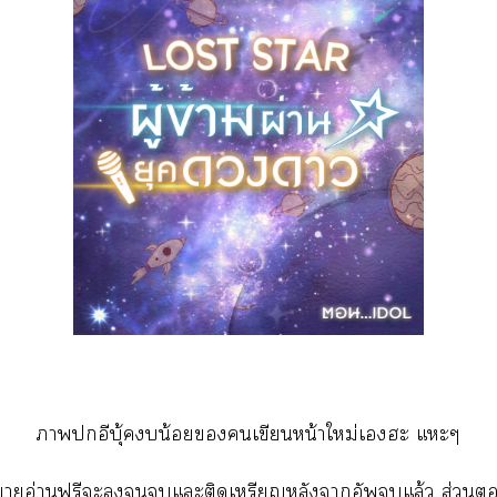
าอีบุ้บน้เขียนหน้าใหม่เะ แะๆ
ิยายอ่านฟรีะแะติดเหรียญหลังาอัพแล้ว ส่วน