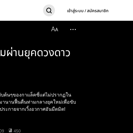
เข้าสู่ระบบ / สมัครสมาชิก
ข้ามผ่านยุคดวงดาว
ันดับต้นๆของกาแล็คซี่แต่ไม่ปรากฏใน
านานฟื้นตื่นท่ามกลางยุคใหม่เพื่อขับ
งประกายจากเวิ้งอวกาศอันมืดมิด!
09
450