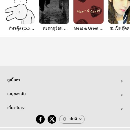
ภัทรคุ้ง (to.x
หยดฤดูร้อน -
Meat & Greet —
ผมเป็นตุ๊ดค
ver.) - baekdo
baekdo
baekdo
baekd
ดูเนื้อหา
เมนูของฉัน
เกี่ยวกับเรา
ปกติ