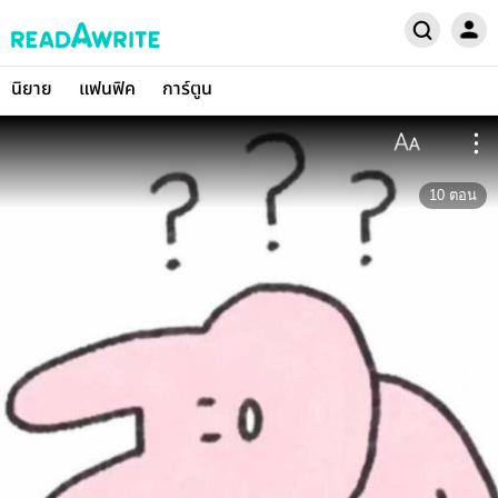
นิยาย
แฟนฟิค
การ์ตูน
10
ตอน