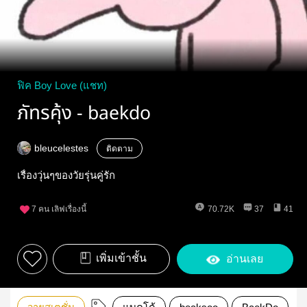
ฟิค Boy Love (แชท)
ภัทรคุ้ง - baekdo
bleucelestes
ติดตาม
เรื่องวุ่นๆของวัยรุ่นคู่รัก
7
คน เลิฟเรื่องนี้
70.72K
37
41
เพิ่มเข้าชั้น
อ่านเลย