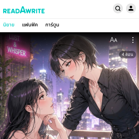
นิยาย
แฟนฟิค
การ์ตูน
4
ตอน