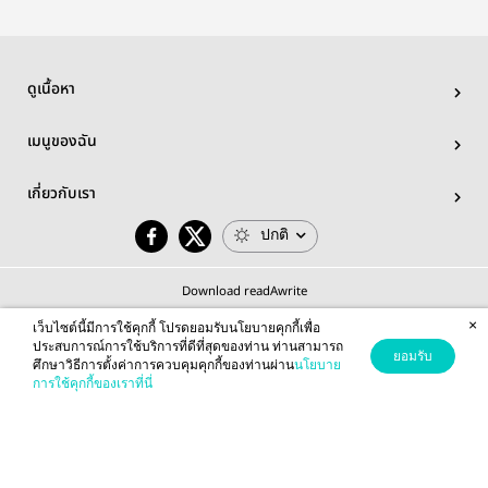
ดูเนื้อหา
เมนูของฉัน
เกี่ยวกับเรา
ปกติ
Download readAwrite
×
เว็บไซต์นี้มีการใช้คุกกี้ โปรดยอมรับนโยบายคุกกี้เพื่อ
ประสบการณ์การใช้บริการที่ดีที่สุดของท่าน ท่านสามารถ
ยอมรับ
ศึกษาวิธีการตั้งค่าการควบคุมคุกกี้ของท่านผ่าน
นโยบาย
© 2026 readAwrite.com by MEB Corporation Public Company Limited
การใช้คุกกี้ของเราที่นี่
This site is protected by reCAPTCHA and the Google
Privacy Policy
and
Terms of Service
apply.