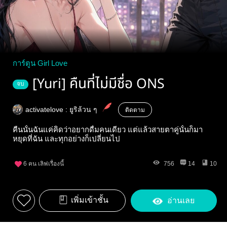
การ์ตูน Girl Love
[Yuri] คืนที่ไม่มีชื่อ ONS
จบ
activatelove : ยูริล้วน ๆ
ติดตาม
คืนนั้นฉันแค่คิดว่าอยากดื่มคนเดียว แต่แล้วสายตาคู่นั้นก็มา
หยุดที่ฉัน และทุกอย่างก็เปลี่ยนไป
6
คน เลิฟเรื่องนี้
756
14
10
เพิ่มเข้าชั้น
อ่านเลย