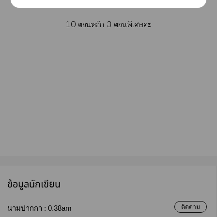
10 หลัก 3 พิเศษค่ะ
ข้อมูลนักเขียน
ติดตาม
นามปากกา :
0.38am