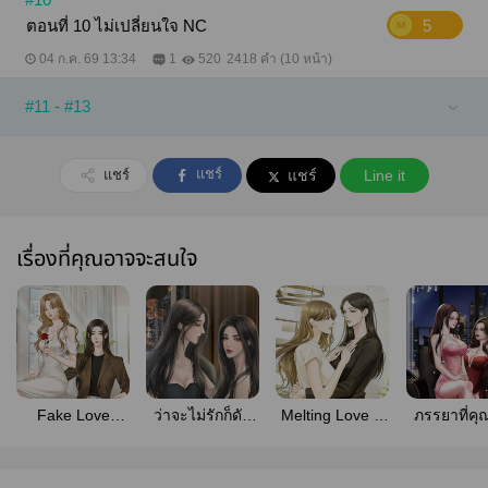
ตอนที่ 10 ไม่เปลี่ยนใจ NC
5
04 ก.ค. 69 13:34
1
520
2418 คำ (10 หน้า)
#11 - #13
แชร์
แชร์
แชร์
Line it
เรื่องที่คุณอาจจะสนใจ
Fake Love
ว่าจะไม่รักก็ดัน
Melting Love ส
ภรรยาที่คุ
หลอกกันให้สาแก่
รักหมดใจ
เต็ปรักของท่าน
ไม่รัก [มี E
ใจคุณ
ประธาน
]