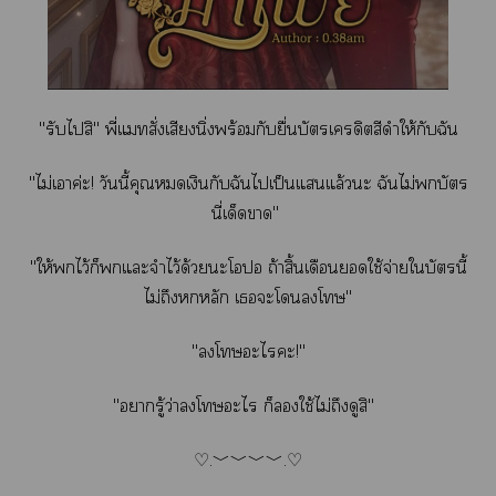
"รับไสิ" พี่แสั่งเสียงนิ่งพร้อมกับยื่นบัตรเครดิตสีดำให้กับฉัน
"ไม่เาค่ะ! วันนี้คุณเงินกับฉันไเป็นแแล้วะ ฉันไม่บัตร
นี่เด็ดา"
"ให้ไว้ก็แะจำไว้ด้วยะโ ถ้าสิ้นเดือนใช้จ่ายใบัตรนี้
ไม่ถึงหลัก เะโโ"
"โะไะ!"
"ารู้ว่าโะไ ก็ใช้ไม่ถึงดูสิ"
♡.﹀﹀﹀﹀.♡