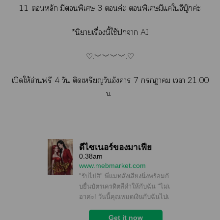
11 หลัก มีพิเศษ 3 ค่ะ พิเศษมีแค่ใอีบุ๊กค่ะ
*นิยายเรื่องนี้ใช้า AI
♡.﹀﹀﹀﹀.♡
เปิดให้อ่านฟรี 4 วัน ติดเหรียญวันอังคาร 7 า เา 21.00
น.