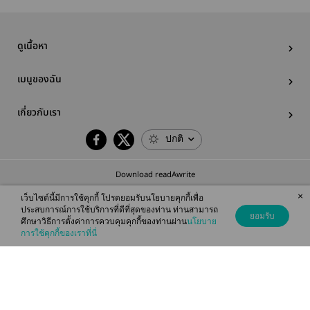
ดูเนื้อหา
เมนูของฉัน
เกี่ยวกับเรา
ปกติ
Download readAwrite
×
เว็บไซต์นี้มีการใช้คุกกี้ โปรดยอมรับนโยบายคุกกี้เพื่อ
ประสบการณ์การใช้บริการที่ดีที่สุดของท่าน ท่านสามารถ
ยอมรับ
ศึกษาวิธีการตั้งค่าการควบคุมคุกกี้ของท่านผ่าน
นโยบาย
© 2026 readAwrite.com by MEB Corporation Public Company Limited
การใช้คุกกี้ของเราที่นี่
This site is protected by reCAPTCHA and the Google
Privacy Policy
and
Terms of Service
apply.