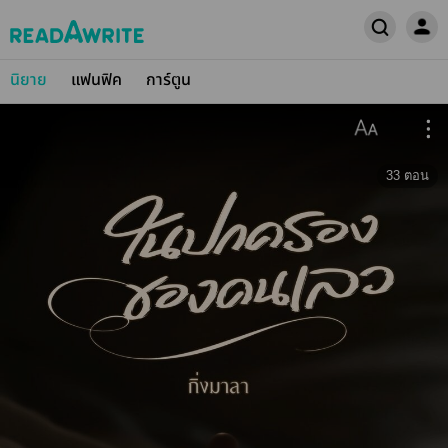
นิยาย
แฟนฟิค
การ์ตูน
33
ตอน