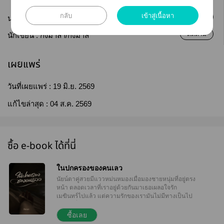
กลับ
เข้าสู่เนื้อหา
ติดตาม
นามปากกา :
กิ่งมาลา
ติดตาม
นักเขียน :
กิ่งมาลา/กิ่งมาลี
เผยแพร่
วันที่เผยแพร่ :
19 มิ.ย. 2569
แก้ไขล่าสุด :
04 ส.ค. 2569
ซื้อ e-book ได้ที่นี่
ในปกครองของคนเลว
นัยน์ตาคู่สวยมีแววหม่นหมองเมื่อมองชายหนุ่มที่อยู่ตรง
หน้า ตลอดเวลาที่เราอยู่ด้วยกันมาเธอเผลอใจรัก
เมฆินทร์ไปแล้ว แต่ความรักของเรามันไม่มีทางเป็นไป
ได้ ในเมื่ออยู่ไปก็มีแต่จะทำให้ตัวเองปวดใจ สู้พูดกับเขา
ตรงๆ แล้วถอยออกไปจะดีกว่า “คือว่า...อุ้มไม่อยากได้เงิน
ซื้อเลย
ของคุณอีกต่อไปแล้วค่ะ อุ้มอยากได้อิสระคืน อยากไปใช้