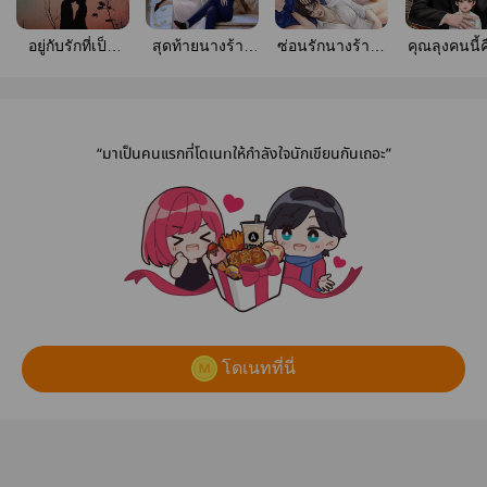
อยู่กับรักที่เป็น
สุดท้ายนางร้าย
ซ่อนรักนางร้าย |
คุณลุงคนนี้
ความลับ [มี E-
หอบลูกหนี (มี E-
มี E-Book
ป๊าผมเหรอ 
book]
Book)
ฟรี)
“มาเป็นคนแรกที่โดเนทให้กำลังใจนักเขียนกันเถอะ”
โดเนทที่นี่