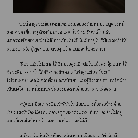
นัยน์าคู่มีแหม่นเมื่อาหนุ่มที่อยู่หน้า
เาที่เาอยู่ด้วยกันาเเใรักเมฆินทร์ไแล้ว
แต่ารักเามันไม่มีาเป็นไได้ ใเมื่ออยู่ไก็มีแต่ะทำให้
ตัวเใ สู้พูดกับเาๆ แล้วไะดีกว่า
“คือว่า...อุ้มไม่าได้เงินคุณอีกต่อไแล้วค่ะ อุ้มาได้
อิสระคืน าไใช้ชีวิตตัวเ หวังว่าคุณฆิร์จะเข้า
ใอุ้มะะ” เไม่กล้าที่ะหน้าเา แะรู้ดีว่าาาอีกฝ่าย
เป็นยังไ วินาทีนี้เมฆินทร์ะกันด้วยแาที่เดือดดาล
ครู่ต่อมามือแกร่งบีบเข้าที่หัวไหล่าทั้งข้าง ด้วย
เรี่ยวแรงที่น้อยนิดเถูกเขย่าตัวแๆ ก็แะยืนไม่อยู่
นี้แใก็ไ แาก็แะไม่มี
เมฆินทร์แค่นเสียงหัวเราะด้วยาเดือดดาล “ทำไม มี