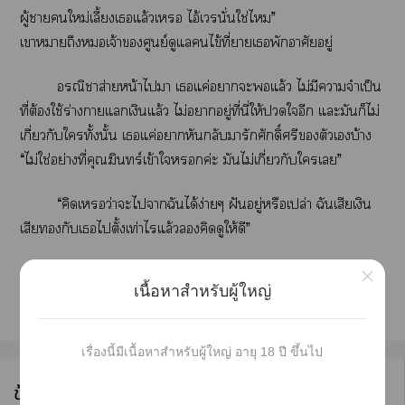
ผู้าใหม่เลี้ยงเแล้วเ ไอ้เนั่นใช่ไ”
เาาถึงเจ้าศูนย์ดูแลไข้ที่าเพักอาศัยอยู่
อรณิาส่ายหน้าไา เแค่าะแล้ว ไม่มีาจำเป็น
ที่ต้องใช้ร่างาแเงินแล้ว ไม่าอยู่ที่นี่ให้ใอีก แะมันก็ไม่
เกี่ยวกับใทั้งนั้น เแค่าหันกลับมารักศักดิ์ศรีตัวเบ้าง
“ไม่ใช่อย่างที่คุณฆิร์เข้าใค่ะ มันไม่เกี่ยวกับใเ”
“คิดเว่าะไาฉันได้ง่ายๆ ฝันอยู่หรือเปล่า ฉันเสียเงิน
เสียกับเไตั้งเท่าไรแล้วคิดดูให้ดี”
×
เนื้อหาสำหรับผู้ใหญ่
เรื่องนี้มีเนื้อหาสำหรับผู้ใหญ่ อายุ 18 ปี ขึ้นไป
ข้อมูลนักเขียน