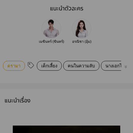
แนะนำตัวละคร
เมฆินทร์ (ฆินทร์)
อรณิชา (อุ้ม)
ดรามา
เด็กเลี้ยง
คนในความลับ
นางเอกไม่มีสิทธ
แนะนำเรื่อง