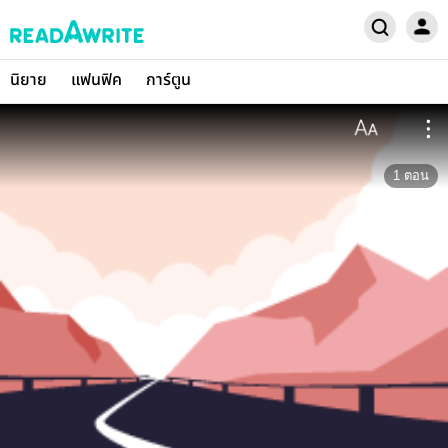
นิยาย
แฟนฟิค
การ์ตูน
1
ตอน