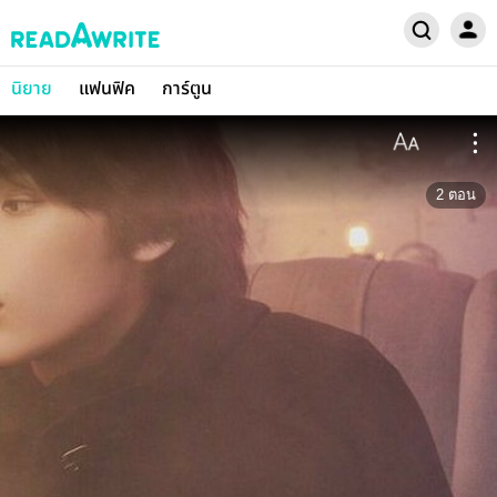
นิยาย
แฟนฟิค
การ์ตูน
2
ตอน