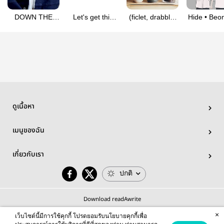
DOWN THE
Let's get this
(ficlet, drabble)
Hide • Beo
RABBIT HOLE
bread | kaibin
keywords txt
โพรงกระต่ายออ
ลบิน
ดูเนื้อหา
เมนูของฉัน
เกี่ยวกับเรา
ปกติ
Download readAwrite
×
เว็บไซต์นี้มีการใช้คุกกี้ โปรดยอมรับนโยบายคุกกี้เพื่อ