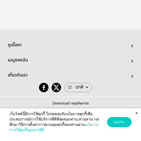
ดูเนื้อหา
เมนูของฉัน
เกี่ยวกับเรา
ปกติ
Download readAwrite
×
เว็บไซต์นี้มีการใช้คุกกี้ โปรดยอมรับนโยบายคุกกี้เพื่อ
ประสบการณ์การใช้บริการที่ดีที่สุดของท่าน ท่านสามารถ
ยอมรับ
ศึกษาวิธีการตั้งค่าการควบคุมคุกกี้ของท่านผ่าน
นโยบาย
© 2026 readAwrite.com by MEB Corporation Public Company Limited
การใช้คุกกี้ของเราที่นี่
This site is protected by reCAPTCHA and the Google
Privacy Policy
and
Terms of Service
apply.