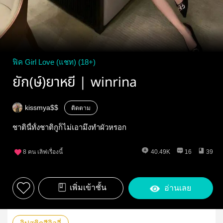
ฟิค Girl Love (แชท) (18+)
ยัก(ษ์)ยาหยี | winrina
kissmya$$
ติดตาม
ชาตินี้ทั้งชาติกูก็ไม่เอามึงทำผัวหรอก
8
คน เลิฟเรื่องนี้
40.49K
16
39
เพิ่มเข้าชั้น
อ่านเลย