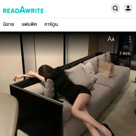
นิยาย
แฟนฟิค
การ์ตูน
3
ตอน