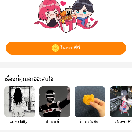
โดเนทที่นี่
เรื่องที่คุณอาจจะสนใจ
xoxo kitty |
น้ำมนต์ —
ต้าตงถิงถิง |
#NeverPa
winrina
winrina
winrina
winrina 