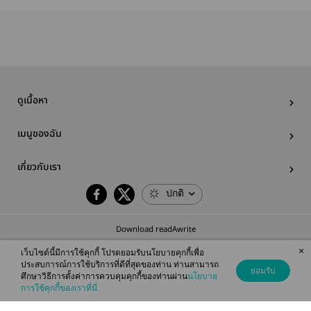
ดูเนื้อหา
เมนูของฉัน
เกี่ยวกับเรา
ปกติ
Download readAwrite
×
เว็บไซต์นี้มีการใช้คุกกี้ โปรดยอมรับนโยบายคุกกี้เพื่อ
ประสบการณ์การใช้บริการที่ดีที่สุดของท่าน ท่านสามารถ
ยอมรับ
ศึกษาวิธีการตั้งค่าการควบคุมคุกกี้ของท่านผ่าน
นโยบาย
© 2026 readAwrite.com by MEB Corporation Public Company Limited
การใช้คุกกี้ของเราที่นี่
This site is protected by reCAPTCHA and the Google
Privacy Policy
and
Terms of Service
apply.