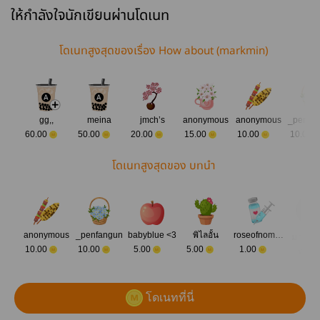
ให้กำลังใจนักเขียนผ่านโดเนท
โดเนทสูงสุดของเรื่อง How about (markmin)
gg,,
meina
jmch’s
anonymous
anonymous
_penfa
60.00
50.00
20.00
15.00
10.00
10.00
โดเนทสูงสุดของ บทนำ
anonymous
_penfangun
babyblue <3
พิไลอั้น
roseofnoman
มาโดเ
10.00
10.00
5.00
5.00
1.00
ทกัน
โดเนทที่นี่