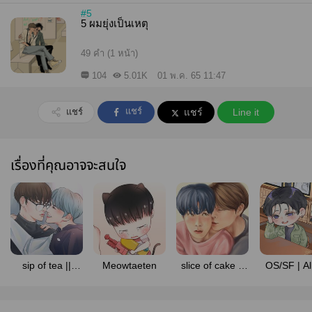
#5
5 ผมยุ่งเป็นเหตุ
49 คำ (1 หน้า)
104
5.01K
01 พ.ค. 65 11:47
แชร์
แชร์
แชร์
Line it
เรื่องที่คุณอาจจะสนใจ
sip of tea ||
Meowtaeten
slice of cake ||
OS/SF | Al
nomin
johnjae