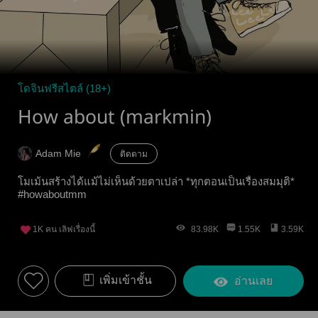
โดจินฟรีสไตล์ (18+)
How about (markmin)
Adam Mie
ติดตาม
โมเม้นสร้างได้แม้ไม่เห็นด้วยตาเปล่า *ทุกตอนเป็นเรื่องสมมุติ*
#howaboutmm
1K
คน เลิฟเรื่องนี้
83.98K
1.55K
3.59K
เพิ่มเข้าชั้น
อ่านเลย