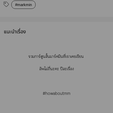
#markmin
แนะนำเรื่อง
การ์ตูนสั้นมาร์คมินที่เาเเขียน
อัพไม่ถี่ะะ ปีะเรื่อง
#howaboutmm