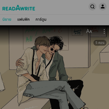
นิยาย
แฟนฟิค
การ์ตูน
5
ตอน