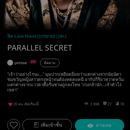
ฟิค Love Novel (บรรยาย) (18+)
PARALLEL SECRET
pimtae
ติดตาม
"เจ้าว่าอย่างไรนะ..." มุมปากเหยียดยิ้มทว่าแตกต่างจากนัยน์ตา
ข่มขวัญหญิงสาวตรงหน้าจนต้องหดคอหนี อากัปกิริยาหวาดหวั่น
แตกต่างจากแววตาดื้อรั้นชวนถูกลงโทษ "เก่งกล้านัก...เจ้าตัวโง่
เขลา"
20
คน เลิฟเรื่องนี้
1.99K
27
78
เพิ่มเข้าชั้น
อ่านเลย