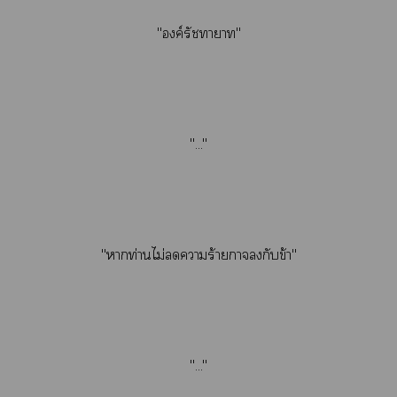
"องค์รัชทายาท"
"..."
"าท่านไม่าร้ายกาจกับข้า"
"..."