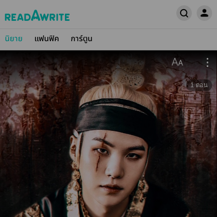
นิยาย
แฟนฟิค
การ์ตูน
1
ตอน