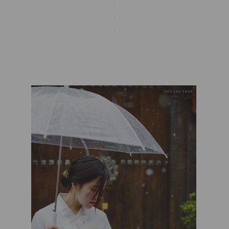
.
.
.