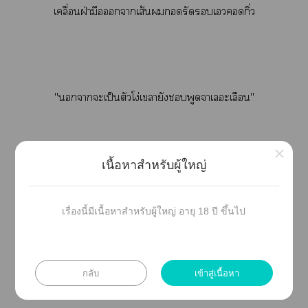
เคลื่อนฝ่ามือาเส้นรัดเกิ่ว
"าะเป็นตัวโง่เายังพูดจาเะเลือน"
×
เนื้อหาสำหรับผู้ใหญ่
"...! "
เรื่องนี้มีเนื้อหาสำหรับผู้ใหญ่ อายุ 18 ปี ขึ้นไป
"ข้าเาสติฟั่นเฟือนาเป็นเมียได้อย่างไรกัน"
กลับ
เข้าสู่เนื้อหา