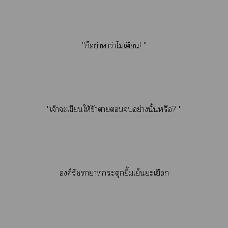
"ก็อย่าหาว่าไม่เตือน! "
"เจ้าะเขียนให้ข้าาอย่างนั้นหรือ? "
องค์รัชทายาทกระตุกยิ้มเย็นยะเยือก