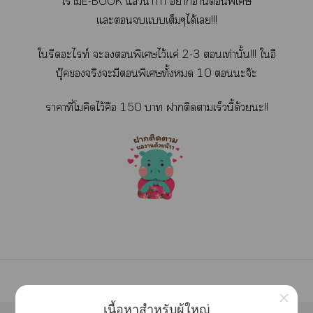
เามีE-BOOK แล้วน่าาาา าอ่านพิเศษ
แะแเต็มๆได้เ!!!
ใรีดะไท์ ะพิเศษไว้แค่ 2-3 เท่านั้น!!! ใอี
บุ๊คจริงะมีพิเศษทั้ง 10 ะจ๊ะ
าาที่โคิดไว้คือ 150 า าติดาเร็วนี้ด้วยะ!!
×
เนื้อหาสำหรับผู้ใหญ่