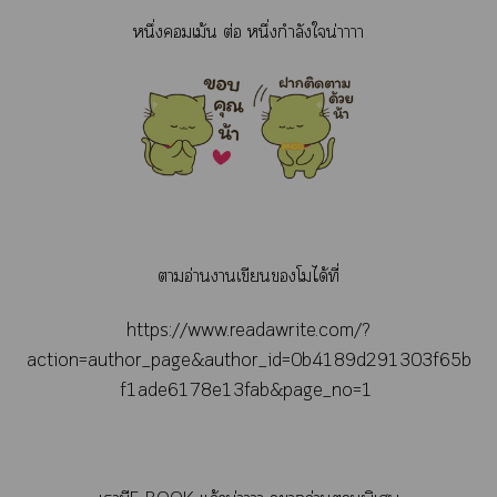
หนึ่งเม้น ต่อ หนึ่งกำลังใน่าาาา
าอ่านาเขียนโได้ที่
https://www.readawrite.com/?
action=author_page&author_id=0b4189d291303f65b
f1ade6178e13fab&page_no=1