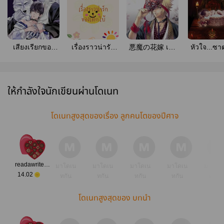
เสียงเรียกของ
เรื่องราวน่ารัก
悪魔の花嫁 เจ้า
หัวใจ...ซ
(สัตว์) ป่า
ของเด็กใบ้
สาวอสูร (Yaoi)
ให้กำลังใจนักเขียนผ่านโดเนท
โดเนทสูงสุดของเรื่อง ลูกคนโตของปีศาจ
readawriteofficer
มาโดเน
มาโดเน
มาโดเน
มาโดเน
มาโดเ
14.02
ทกัน
ทกัน
ทกัน
ทกัน
ทกัน
โดเนทสูงสุดของ บทนำ