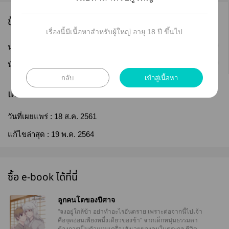
ข้อมูลนักเขียน
เรื่องนี้มีเนื้อหาสำหรับผู้ใหญ่ อายุ 18 ปี ขึ้นไป
ติดตาม
นามปากกา :
HiMeMOE
ติดตาม
นักเขียน :
HiMeMOE
กลับ
เข้าสู่เนื้อหา
เผยแพร่
วันที่เผยแพร่ :
18 ส.ค. 2561
แก้ไขล่าสุด :
19 พ.ค. 2564
ซื้อ e-book ได้ที่นี่
ลูกคนโตของปีศาจ
"จงอยู่ใกล้ข้า อย่าทำอะไรอันตราย เพราะต่อจากนี้ไปเจ้า
คือจุดอ่อนเพียงหนึ่งเดียวของข้า" จากเด็กหนุ่มธรรมดา
ต้องการเป็นตัวแทนเครื่องสังเวยของคนในตระกูล ชีวิต