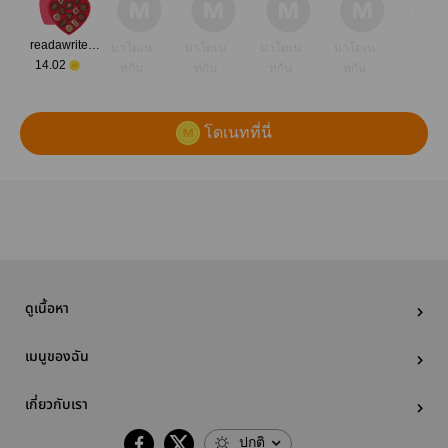
readawriteofficer
มาโดเน
มาโดเน
มาโดเน
มาโดเน
มาโดเ
14.02
ทกัน
ทกัน
ทกัน
ทกัน
ทกัน
โดเนทที่นี่
ดูเนื้อหา
เมนูของฉัน
เกี่ยวกับเรา
ปกติ