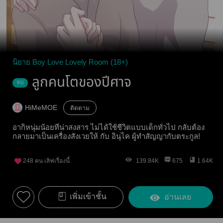
นิยาย Boy Love Lovely Room (18+)
ลูกคนโตของปีศาจ
จบ
HiMeMOE
ติดตาม
อากิหนุ่มน้อยที่น่าสงสาร ไม่ได้ใช้ชีวิตแบบเด็กทั่วไป กลับต้อง
กลายมาเป็นเครื่องสังเวยให้ กับ อินุไค ผู้ทำสัญญากับตระกูล!
248
คน เลิฟเรื่องนี้
139.84K
675
1.64K
เพิ่มเข้าชั้น
อ่านเลย