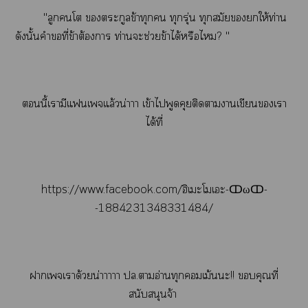
"ลูกโ ตระกูลข้าทุก ทุกรุ่น ทุกสมัยให้ท่าน
ดังนั้นคำขอที่ข้าต้องา ท่านะช่วยข้าได้หรือไ? "
นี้เามีแเจแล้วน่าาา เข้าไพูดคุยติดาาเขียนเา
ได้ที่
https://www.facebook.com/ฮิเะโเะ-ↀωↀ-
-1884231348331484/
าเเาด้วยน่าาาาา ปล.าอ่านทุกเม้นะ!! คุณที่
สนับสนุนจ้า