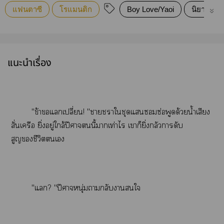
แฟนตาซี
โรแมนติก
Boy Love/Yaoi
นิยายรัก
แนะนำเรื่อง
"ข้าแเปลี่ยน! "าาใชุดแซอมซ่อพูดด้วยน้ำเสียง
สั่นเครือ ยิ่งอยู่ใกล้ปีศาจนี้าเท่าไร เาก็ยิ่งกลัวาดับ
สูญชีวิตเ
"แ? "ปีศาจหนุ่มากลับาใ