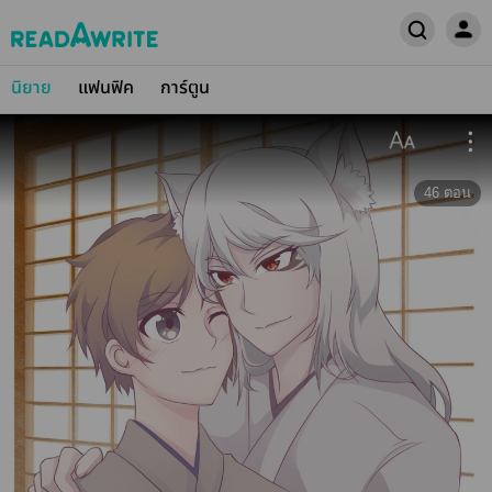
นิยาย
แฟนฟิค
การ์ตูน
46
ตอน