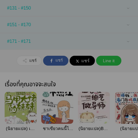
#131 - #150
#151 - #170
#171 - #171
แชร์
แชร์
แชร์
Line it
เรื่องที่คุณอาจจะสนใจ
(นิยายแปล) เกิด
ชาเขียวคนนี้ไม่
(นิยายเเปล)Be a
(นิยายแป
ใหม่มาเป็น
ได้อยากดัง
mentor in love
Stepmoth