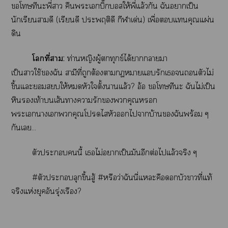
โทษทีะพี่า คืนะเบิ๊อสให้พี่แล้วกัน ฉันาเป็น
นักเรียนาดี (เรียนดี ประพฤติดี กีฬาเด่น) เพื่อแคุณแผ่น
ดิน
โที่า:
ท่านหญิงผู้ทุกข์ได้าาา
เป็นาใช้ฉัน สามีที่ถูกต้องาาแรักเตัวไม่
ขึ้นแะให้หัวใตั้งาแล้ว? อ้อ โทษทีะ ฉันไม่เป็น
หินเท้าเส้นาารักคุณ
ะเาเคุณโไสหัวไาบ้านฉันพร้อม ๆ
กันเ...
ตัวะนี้ เไม่าเป็นมันอีกต่อไแล้วจริง ๆ
#ตัวะลุกขึ้นสู้ #หรือว่าฉันนี่แะคือบัวาที่แท้
จริงแห่งยุคอันรุ่งเรือง?