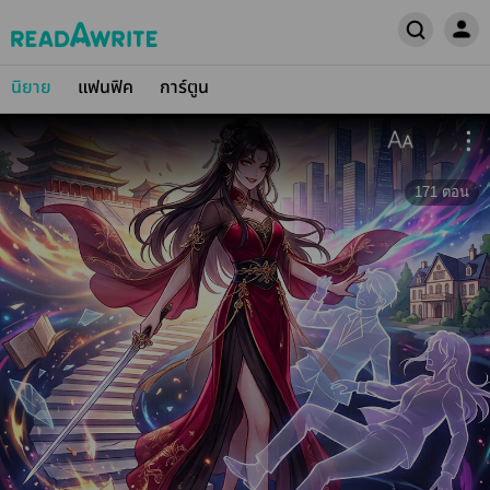
นิยาย
แฟนฟิค
การ์ตูน
171
ตอน