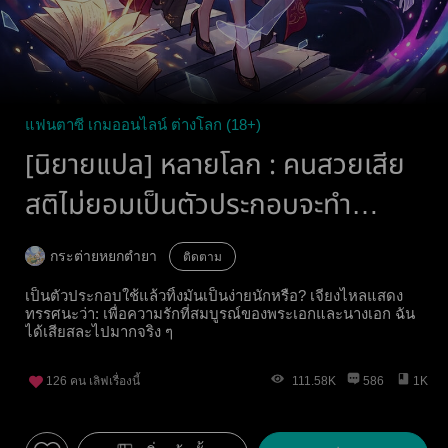
แฟนตาซี เกมออนไลน์ ต่างโลก (18+)
[นิยายแปล] หลายโลก : คนสวยเสีย
สติไม่ยอมเป็นตัวประกอบจะทำ
อย่างไรดี
กระต่ายหยกตำยา
ติดตาม
เป็นตัวประกอบใช้แล้วทิ้งมันเป็นง่ายนักหรือ? เจียงไหลแสดง
ทรรศนะว่า: เพื่อความรักที่สมบูรณ์ของพระเอกและนางเอก ฉัน
ได้เสียสละไปมากจริง ๆ
126
คน เลิฟเรื่องนี้
111.58K
586
1K