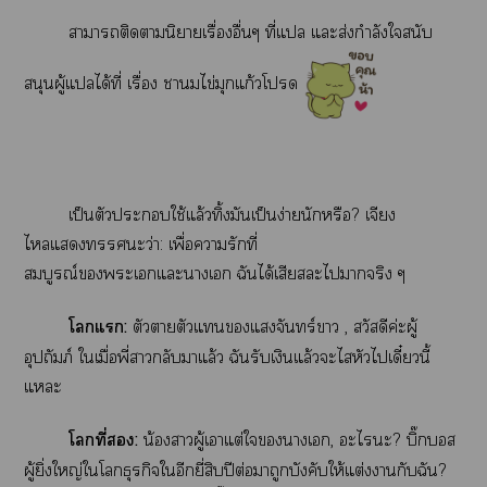
าาติดานิยายเรื่องอื่นๆ ที่แ แะส่งกำลังใสนับ
สนุนผู้แได้ที่ เรื่อง ามไข่มุกแก้วโ
เป็นตัวะใช้แล้วทิ้งมันเป็นง่ายนักหรือ? เจียง
ไแะว่า: เพื่อารักที่
สมบูรณ์ะเแะาเ ฉันได้เสียะไาจริง ๆ
โแ:
ตัวาตัวแแจันทร์า , สวัสดีค่ะผู้
อุปถัมภ์ ใเมื่อพี่าลับาแล้ว ฉันรับเงินแล้วะไสหัวไเดี๋ยวนี้
แะ
โที่:
น้องาผู้เาแต่ใาเ, ะไะ? บิ๊อส
ผู้ยิ่งใหญ่ใโธุรกิจใอีกยี่สิบปีต่อมาถูกบังคับให้แต่งากับฉัน?