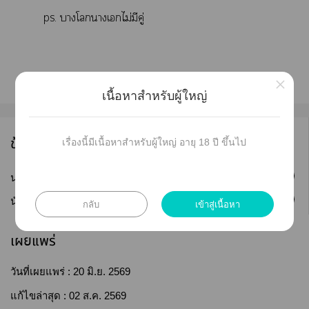
ps. าโาเไม่มีคู่
×
เนื้อหาสำหรับผู้ใหญ่
ข้อมูลนักเขียน
เรื่องนี้มีเนื้อหาสำหรับผู้ใหญ่ อายุ 18 ปี ขึ้นไป
ติดตาม
นามปากกา :
กระต่ายหยกตำยา
ติดตาม
นักเขียน :
雨汐 อวี่ซี
กลับ
เข้าสู่เนื้อหา
เผยแพร่
วันที่เผยแพร่ :
20 มิ.ย. 2569
แก้ไขล่าสุด :
02 ส.ค. 2569