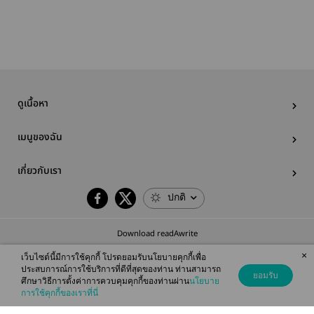
ลูกสาวตัวปลอมที่
[นิยายแปล]
variety show
ultimat
ชั่วร้าย
pleasure in
aristocra
family
ดูเนื้อหา
เมนูของฉัน
เกี่ยวกับเรา
ปกติ
Download readAwrite
×
เว็บไซต์นี้มีการใช้คุกกี้ โปรดยอมรับนโยบายคุกกี้เพื่อ
ประสบการณ์การใช้บริการที่ดีที่สุดของท่าน ท่านสามารถ
ยอมรับ
ศึกษาวิธีการตั้งค่าการควบคุมคุกกี้ของท่านผ่าน
นโยบาย
© 2026 readAwrite.com by MEB Corporation Public Company Limited
การใช้คุกกี้ของเราที่นี่
This site is protected by reCAPTCHA and the Google
Privacy Policy
and
Terms of Service
apply.