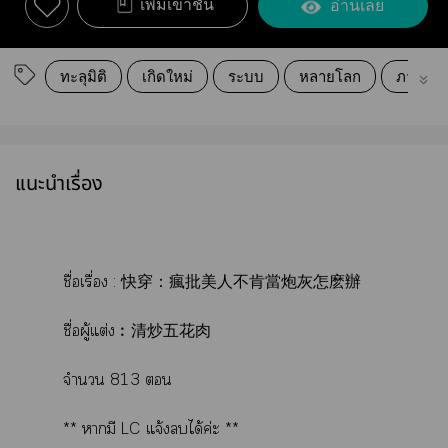
เพิ่มเข้าชั้น
อ่านเลย
ทะลุมิติ
เกิดใหม่
ระบบ
หลายโลก
ภารกิจ
แนะนำเรื่อง
ชื่อเรื่อง : 快穿：瘋批美人不肯當炮灰怎麽辦
ชื่อผู้แต่ง︰
清炒五花肉
จำนวน 813 
** ามี LC แจ้งได้ค่ะ **