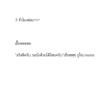
3 ชั่วโมงต่อมาาา~
เอี๊ยดดดดด...
"สวัสดีครับ..ขอนั่งด้วยได้ไครับ"เชี่ยๆๆๆๆ กูใา
.
.
.
.