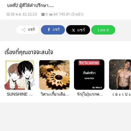
บทที่2 ผู้ที่ให้คำปรึกษา.....
30 พ.ค. 61 21:13
0
84
745 คำ (3 หน้า)
แชร์
แชร์
แชร์
Line it
เรื่องที่คุณอาจจะสนใจ
SUNSHINE ☀
วิศวะเกี้ยวเดือน
รัก(ไม่)แรกพบ
เ ย ะ เ ป ะ 
รับ (รัก) น้อง
yaoi
(Y,ท้อง) NC
อ่านฟรี 