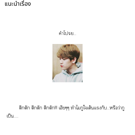
แนะนำเรื่อง
คำโ...
ตึกตัก ตึกตัก ตึกตัก!!! เฮ้ยๆๆ ทำไมกูใเต้นเเกับ...หรือว่ากู
เป็น.....