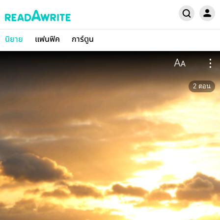
นิยาย
แฟนฟิค
การ์ตูน
2
ตอน