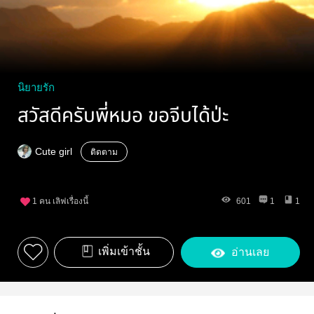
นิยายรัก
สวัสดีครับพี่หมอ ขอจีบได้ป่ะ
Cute girl
ติดตาม
1
คน เลิฟเรื่องนี้
601
1
1
เพิ่มเข้าชั้น
อ่านเลย